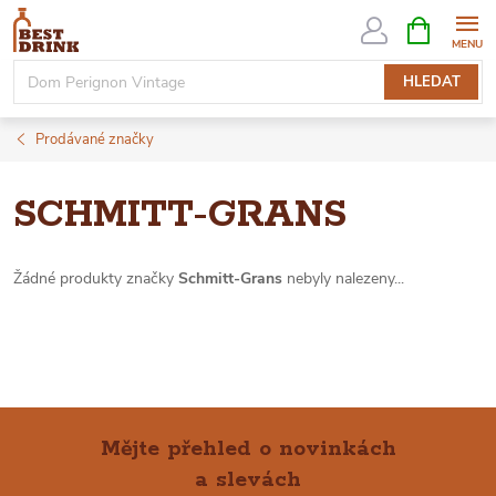
Přejít
NÁKUPNÍ
KOŠÍK
na
obsah
HLEDAT
Prodávané značky
SCHMITT-GRANS
Žádné produkty značky
Schmitt-Grans
nebyly nalezeny...
Mějte přehled o novinkách
a slevách