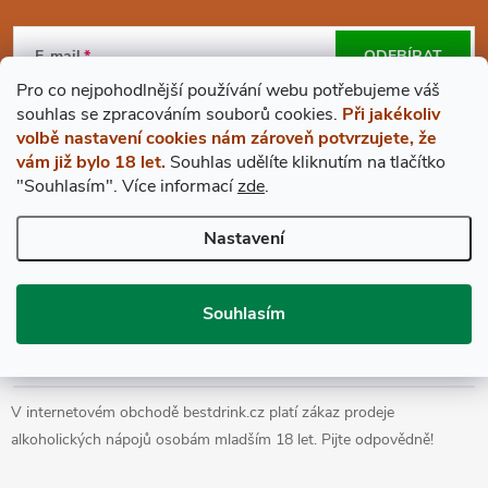
Z
Á
E-mail
ODEBÍRAT
Pro co nejpohodlnější používání webu potřebujeme váš
P
Vložením e-mailu souhlasíte s
podmínkami ochrany osobních údajů
s
ouhlas
se zpracováním souborů cookies.
Při jakékoliv
volbě nastavení cookies nám zároveň potvrzujete, že
A
vám již bylo 18 let.
Souhlas udělíte kliknutím na tlačítko
"Souhlasím".
Více informací
zde
.
BESTDRINK
T
Nastavení
VŠE O NÁKUPU
Í
Souhlasím
Prohlášení o přístupnosti