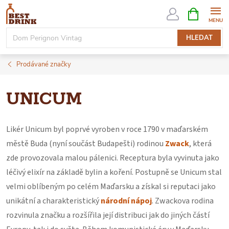
Přejít
NÁKUPNÍ
KOŠÍK
na
obsah
HLEDAT
Prodávané značky
UNICUM
Likér Unicum byl poprvé vyroben v roce 1790 v maďarském
městě Buda (nyní součást Budapešti) rodinou
Zwack
, která
zde provozovala malou pálenici. Receptura byla vyvinuta jako
léčivý elixír na základě bylin a koření. Postupně se Unicum stal
velmi oblíbeným po celém Maďarsku a získal si reputaci jako
unikátní a charakteristický
národní nápoj
. Zwackova rodina
rozvinula značku a rozšířila její distribuci jak do jiných částí