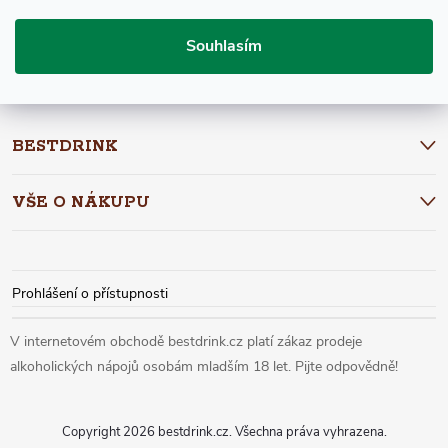
Á
E-mail
ODEBÍRAT
Souhlasím
P
Vložením e-mailu souhlasíte s
podmínkami ochrany osobních údajů
A
BESTDRINK
T
VŠE O NÁKUPU
Í
Prohlášení o přístupnosti
Copyright 2026
bestdrink.cz
. Všechna práva vyhrazena.