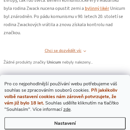
Evropy, tak i do světa. Během komunistické éry v Maďarsku
byla rodina Zwack nucena opustit zemi a
bylinný likér
Unicum
byl znárodněn. Po pádu komunismu v 90. letech 20. století se
rodina Zwackových vrátila a znovu získala kontrolu nad
značkou.
Chci se dozvědět víc
Žádné produkty značky
Unicum
nebyly nalezeny...
Pro co nejpohodlnější používání webu potřebujeme váš
s
ouhlas
se zpracováním souborů cookies.
Při jakékoliv
volbě nastavení cookies nám zároveň potvrzujete, že
vám již bylo 18 let.
Souhlas udělíte kliknutím na tlačítko
Mějte přehled o novinkách
"Souhlasím".
Více informací
zde
.
a slevách
Z
Nastavení