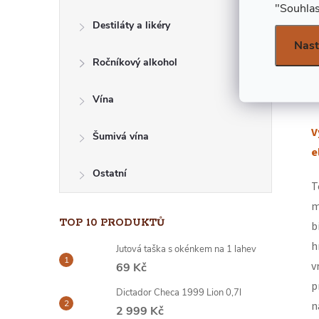
"Souhlas
E
Destiláty a likéry
Nast
L
Ročníkový alkohol
Vína
V
Šumivá vína
e
Ostatní
T
m
TOP 10 PRODUKTŮ
b
h
Jutová taška s okénkem na 1 lahev
v
69 Kč
p
Dictador Checa 1999 Lion 0,7l
n
2 999 Kč