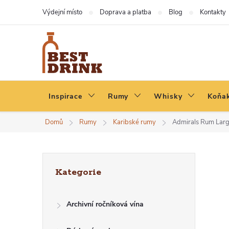
Přejít
Výdejní místo
Doprava a platba
Blog
Kontakty
na
obsah
Inspirace
Rumy
Whisky
Koňak
Domů
Rumy
Karibské rumy
Admirals Rum Large
P
Přeskočit
Kategorie
kategorie
O
Archivní ročníková vína
S