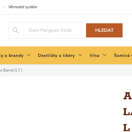
Věrnostní systém
HLEDAT
y a brandy
Destiláty a likéry
Vína
Šumivá 
 Barrel 0,7 l
A
L
L