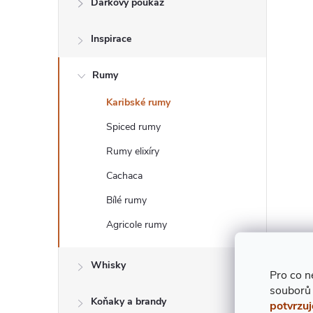
Dárkový poukaz
T
Inspirace
R
Rumy
A
Karibské rumy
N
Spiced rumy
N
Rumy elixíry
Cachaca
Í
Bílé rumy
P
Agricole rumy
A
Whisky
Pro co n
N
souborů
Koňaky a brandy
potvrzuj