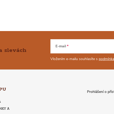
E-mail
a slevách
Vložením e-mailu souhlasíte s
podmínka
PU
Prohlášení o přís
A
NKY A