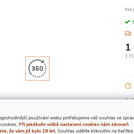
Kód 
1
Měr
1 712
cena
Znač
ejpohodlnější používání webu potřebujeme váš
s
ouhlas
se zpra
 cookies.
Při jakékoliv volbě nastavení cookies nám zároveň
POPIS PRODUKTU
ete, že vám již bylo 18 let.
Souhlas udělíte kliknutím na tlačítko