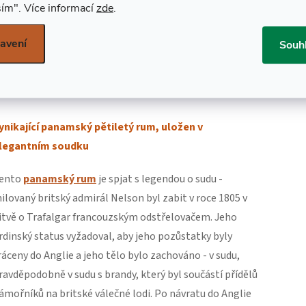
ím".
Více informací
zde
.
avení
Souh
DETAILNÍ POPIS
PRODUKTU
ynikající panamský pětiletý rum, uložen v
legantním soudku
ento
panamský rum
je spjat s legendou o sudu -
ilovaný britský admirál Nelson byl zabit v roce 1805 v
itvě o Trafalgar francouzským odstřelovačem. Jeho
rdinský status vyžadoval, aby jeho pozůstatky byly
ráceny do Anglie a jeho tělo bylo zachováno - v sudu,
ravděpodobně v sudu s brandy, který byl součástí přídělů
ámořníků na britské válečné lodi. Po návratu do Anglie