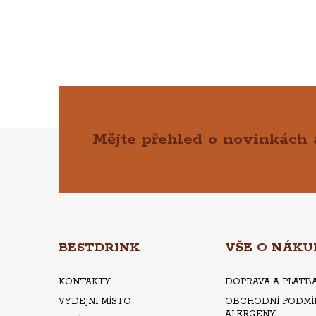
Mějte přehled o novinkách
Z
Á
P
A
BESTDRINK
VŠE O NÁKU
T
KONTAKTY
DOPRAVA A PLATB
VÝDEJNÍ MÍSTO
OBCHODNÍ PODMÍ
ALERGENY