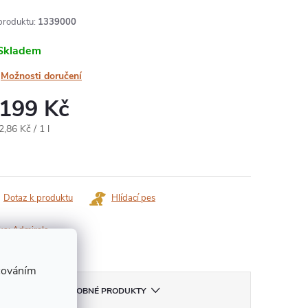
produktu:
1339000
Skladem
Možnosti doručení
 199 Kč
ná
,86 Kč / 1 l
:
Dotaz k produktu
Hlídací pes
ka:
Admirals
cováním
PODOBNÉ PRODUKTY