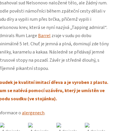
bsahoval sud Nelsonovo naložené tělo, ale žádný rum.
odle pověsti námořníci během zpáteční cesty dělali v
udu díry a vypili rum přes brčka, přičemž vypili i
elsonovu krev, která se nyní nazývá „Tapping admiral“.
dmirals Rum Large
Barrel
zraje v sudu po dobu
inimálně 5 let. Chuť je jemná a plná, dominují zde tóny
anilky, karamelu a kakaa. Následně se přidávají jemné
itrusové stopy na pozadí. Závěr je středně dlouhý, s
říjemně pikantní stopou.
oudek je kvalitní imitací dřeva a je vyroben z plastu.
um se nalévá pomocí uzávěru, který je umístěn ve
podu soudku (ve stojánku).
nformace o
alergenech
.