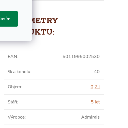
lasím
PARAMETRY
PRODUKTU:
EAN
:
5011995002530
% alkoholu
:
40
Objem
:
0,7 l
Stáří
:
5 let
Výrobce
:
Admirals