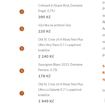
o
Crémant d´Alsace Brut, Domaine
P
Engel, 0,75 l
s
395 Kč
N
Vývrtka na archivní vína
A
220 Kč
m
Old St. Croix (A.H.Riise) Non Plus
v
Ultra Very Rare 0,7 l v papírové
c
krabičce
p
2 240 Kč
Sauvignon Blanc 2023, Domaine
S
Peiriere, 0,75l
R
178 Kč
s
Old St. Croix (A.H.Riise) Non Plus
Ultra La Galante 0,7 l v papírové
I
krabičce
1 949 Kč