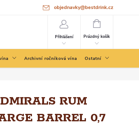
objednavky@bestdrink.cz
NÁKUPNÍ
KOŠÍK
Prázdný košík
Přihlášení
vína
Archivní ročníková vína
Ostatní
DMIRALS RUM
ARGE BARREL 0,7