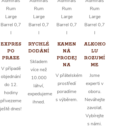
EXPRES
RYCHLÉ
KAMEN
ALKOHO
PO
DODÁNÍ
NÁ
LU
PRAZE
PRODEJ
ROZUMÍ
Skladem
NA
ME
V případě
více než
V přátelském
Jsme
objednání
10.000
prostředí
experti v
do 12.
láhví,
poradíme
oboru.
hodiny
expedujeme
s výběrem.
Neváhejte
přivezeme
ihned.
zavolat.
ještě dnes!
Vybírejte
s námi.