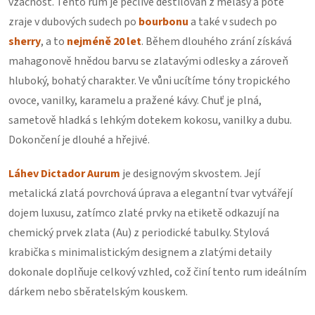
vzácnost. Tento rum je pečlivě destilován z melasy a poté
zraje v dubových sudech po
bourbonu
a také v sudech po
sherry
, a to
nejméně 20 let
. Během dlouhého zrání získává
mahagonově hnědou barvu se zlatavými odlesky a zároveň
hluboký, bohatý charakter. Ve vůni ucítíme tóny tropického
ovoce, vanilky, karamelu a pražené kávy. Chuť je plná,
sametově hladká s lehkým dotekem kokosu, vanilky a dubu.
Dokončení je dlouhé a hřejivé.
Láhev Dictador Aurum
je designovým skvostem. Její
metalická zlatá povrchová úprava a elegantní tvar vytvářejí
dojem luxusu, zatímco zlaté prvky na etiketě odkazují na
chemický prvek zlata (Au) z periodické tabulky. Stylová
krabička s minimalistickým designem a zlatými detaily
dokonale doplňuje celkový vzhled, což činí tento rum ideálním
dárkem nebo sběratelským kouskem.