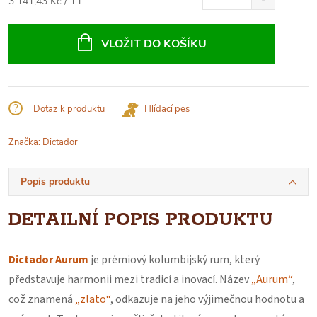
Měrná
3 141,43 Kč / 1 l
cena:
VLOŽIT DO KOŠÍKU
Dotaz k produktu
Hlídací pes
Značka:
Dictador
Popis produktu
DETAILNÍ POPIS PRODUKTU
Dictador Aurum
je prémiový kolumbijský rum, který
představuje harmonii mezi tradicí a inovací. Název
„Aurum“
,
což znamená
„zlato“
, odkazuje na jeho výjimečnou hodnotu a