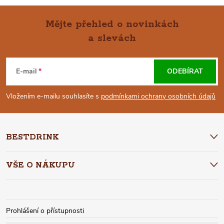
Mějte přehled o novinkách
a slevách
Z
Á
E-mail
ODEBÍRAT
P
Vložením e-mailu souhlasíte s
podmínkami ochrany osobních údajů
A
BESTDRINK
T
VŠE O NÁKUPU
Í
Prohlášení o přístupnosti