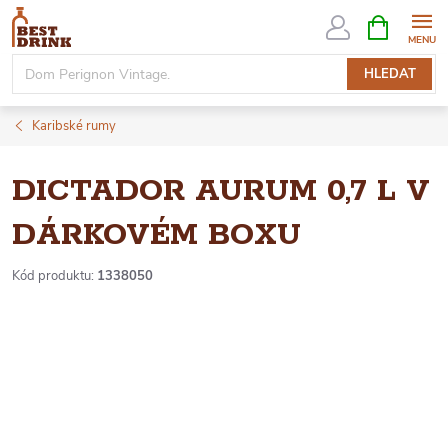
Přejít
NÁKUPNÍ
KOŠÍK
na
obsah
HLEDAT
Karibské rumy
DICTADOR AURUM 0,7 L V
DÁRKOVÉM BOXU
Kód produktu:
1338050