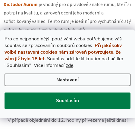
Dictador Aurum
je vhodný pro opravdové znalce rumu, kteří si
potrpí na kvalitu, a zároveň ocení jeho moderní a
sofistikovaný vzhled. Tento rum je ideální pro vychutnání čistý
nebo jako součást exkluzivních koktejlů.
Pro co nejpohodlnější používání webu potřebujeme váš
Informace o
alergenech
.
Diktador Diktátor
s
ouhlas
se zpracováním souborů cookies.
Při jakékoliv
volbě nastavení cookies nám zároveň potvrzujete, že
vám již bylo 18 let.
Souhlas udělíte kliknutím na tlačítko
"Souhlasím".
Více informací
zde
.
Nastavení
Souhlasím
EXPRES PO PRAZE
V případě objednání do 12. hodiny přivezeme ještě dnes!