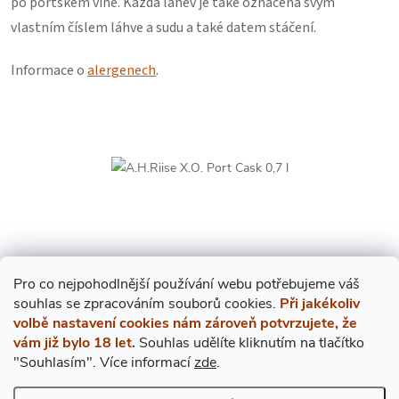
po portském víně. Každá láhev je také označena svým
vlastním číslem láhve a sudu a také datem stáčení.
Informace o
alergenech
.
rise risse
EXPRES PO PRAZE
Pro co nejpohodlnější používání webu potřebujeme váš
V případě objednání do 12. hodiny přivezeme ještě dnes!
s
ouhlas
se zpracováním souborů cookies.
Při jakékoliv
volbě nastavení cookies nám zároveň potvrzujete, že
vám již bylo 18 let.
Souhlas udělíte kliknutím na tlačítko
"Souhlasím".
Více informací
zde
.