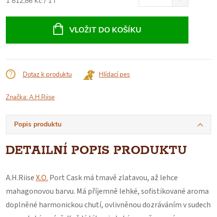
Měrná
1 812,86 Kč / 1 l
cena:
VLOŽIT DO KOŠÍKU
Dotaz k produktu
Hlídací pes
Značka:
A.H.Riise
Popis produktu
DETAILNÍ POPIS PRODUKTU
A.H.Riise
X.O.
Port Cask má tmavě zlatavou, až lehce
mahagonovou barvu. Má příjemně lehké, sofistikované aroma
doplněné harmonickou chutí, ovlivněnou dozráváním v sudech