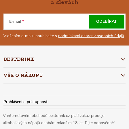
a slevách
Z
Á
E-mail
ODEBÍRAT
P
Vložením e-mailu souhlasíte s
podmínkami ochrany osobních údajů
A
BESTDRINK
T
VŠE O NÁKUPU
Í
Prohlášení o přístupnosti