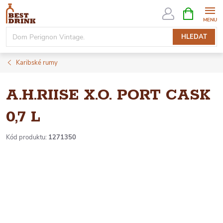
Přejít
NÁKUPNÍ
KOŠÍK
na
obsah
HLEDAT
Karibské rumy
A.H.RIISE X.O. PORT CASK
0,7 L
Kód produktu:
1271350