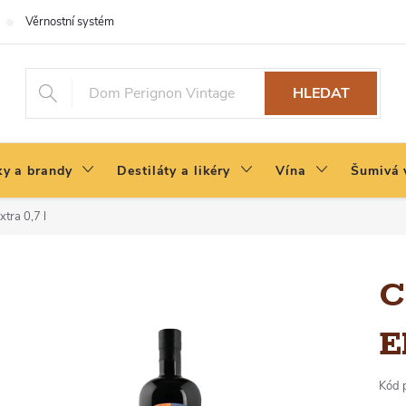
Věrnostní systém
HLEDAT
y a brandy
Destiláty a likéry
Vína
Šumivá 
tra 0,7 l
C
E
Kód 