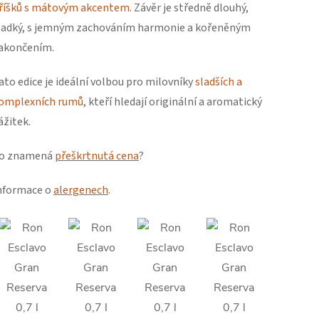
říšků s mátovým akcentem
. Závěr je středně dlouhý,
ladký, s jemným zachováním harmonie a kořeněným
akončením.
ato edice je ideální volbou pro milovníky
sladších a
omplexních rumů
, kteří hledají originální a aromatický
ážitek.
o znamená
přeškrtnutá cena
?
nformace o
alergenech
.