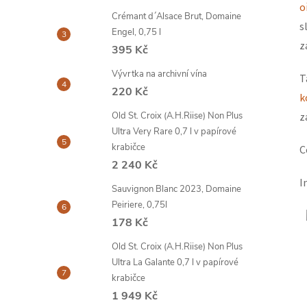
o
Crémant d´Alsace Brut, Domaine
s
Engel, 0,75 l
z
395 Kč
Vývrtka na archivní vína
T
220 Kč
k
Old St. Croix (A.H.Riise) Non Plus
z
Ultra Very Rare 0,7 l v papírové
krabičce
C
2 240 Kč
I
Sauvignon Blanc 2023, Domaine
Peiriere, 0,75l
178 Kč
Old St. Croix (A.H.Riise) Non Plus
Ultra La Galante 0,7 l v papírové
krabičce
1 949 Kč