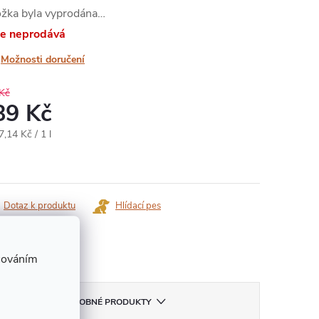
ožka byla vyprodána…
 se neprodává
Možnosti doručení
Kč
89 Kč
ná
,14 Kč / 1 l
:
Dotaz k produktu
Hlídací pes
ka:
Companero
cováním
PODOBNÉ PRODUKTY