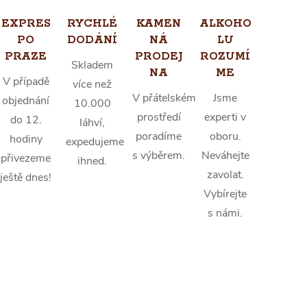
EXPRES
RYCHLÉ
KAMEN
ALKOHO
PO
DODÁNÍ
NÁ
LU
PRAZE
PRODEJ
ROZUMÍ
Skladem
NA
ME
V případě
více než
V přátelském
Jsme
objednání
10.000
prostředí
experti v
do 12.
láhví,
poradíme
oboru.
hodiny
expedujeme
s výběrem.
Neváhejte
přivezeme
ihned.
zavolat.
ještě dnes!
Vybírejte
s námi.