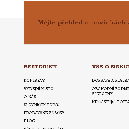
Mějte přehled o novinkách
Z
Á
P
A
BESTDRINK
VŠE O NÁKU
T
KONTAKTY
DOPRAVA A PLATB
VÝDEJNÍ MÍSTO
OBCHODNÍ PODMÍ
Í
ALERGENY
O NÁS
NEJČASTĚJŠÍ DOTA
SLOVNÍČEK POJMŮ
PRODÁVANÉ ZNAČKY
BLOG