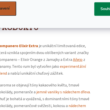
avení
Souh
DETAILNÍ POPIS
PRODUKTU
ompanero Elixir Extra
je unikátní limitovaná edice,
terá vznikla spojením dvou oblíbených variant značky
ompanero – Elixir Orange z Jamajky a Extra
Añejo
z
anamy. Tento rum byl vytvořen jako
experimentální
lend
a nabízí unikátní chuťový zážitek.
 aroma se objevují tóny kakaového květu, tmavé
okolády, pomeranče a
jemné vanilky s nádechem dřeva
.
huť je bohatá a vyvážená, s dominantními tóny tmavé
okolády, pomerančové svěžesti, kokosu a
nádechem