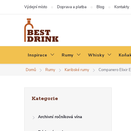
Přejít
Výdejní místo
Doprava a platba
Blog
Kontakty
na
obsah
Inspirace
Rumy
Whisky
Koňak
Domů
Rumy
Karibské rumy
Companero Elixir Ex
P
Přeskočit
Kategorie
kategorie
O
Archivní ročníková vína
S