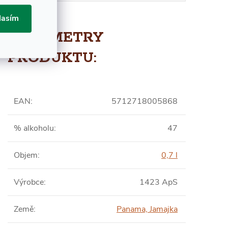
lasím
PARAMETRY
PRODUKTU:
EAN
:
5712718005868
% alkoholu
:
47
Objem
:
0,7 l
Výrobce
:
1423 ApS
Země
:
Panama, Jamajka