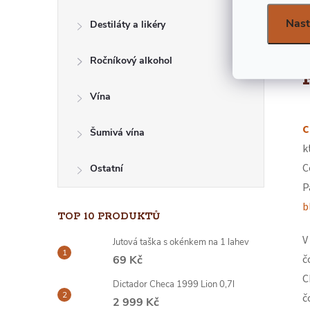
E
Nast
Destiláty a likéry
L
Ročníkový alkohol
Vína
C
Šumivá vína
k
C
Ostatní
P
b
TOP 10 PRODUKTŮ
V
Jutová taška s okénkem na 1 lahev
č
69 Kč
C
Dictador Checa 1999 Lion 0,7l
č
2 999 Kč