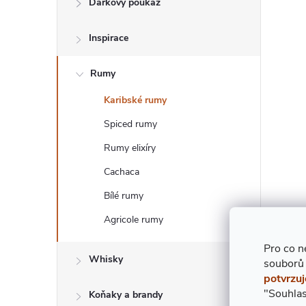
Dárkový poukaz
T
Inspirace
R
Rumy
A
Karibské rumy
N
Spiced rumy
N
Rumy elixíry
Cachaca
Í
Bílé rumy
P
Agricole rumy
Pro co n
A
Whisky
souborů
potvrzuj
N
"Souhlas
Koňaky a brandy