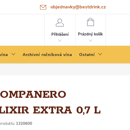
objednavky@bestdrink.cz
NÁKUPNÍ
KOŠÍK
Prázdný košík
Přihlášení
vína
Archivní ročníková vína
Ostatní
OMPANERO
LIXIR EXTRA 0,7 L
produktu:
1320600