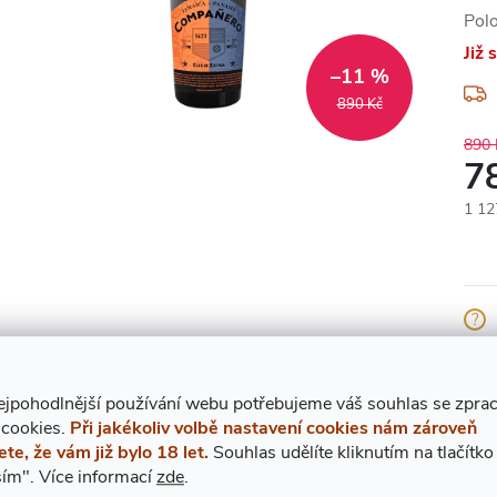
Pol
Již
–11 %
890 Kč
890 
7
Měr
1 127
cena
Znač
ejpohodlnější používání webu potřebujeme váš
s
ouhlas
se zpra
 cookies.
Při jakékoliv volbě nastavení cookies nám zároveň
ete, že vám již bylo 18 let.
Souhlas udělíte kliknutím na tlačítko
POPIS PRODUKTU
ím".
Více informací
zde
.