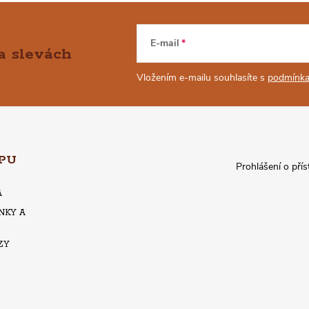
E-mail
a slevách
Vložením e-mailu souhlasíte s
podmínka
PU
Prohlášení o přís
A
NKY A
ZY