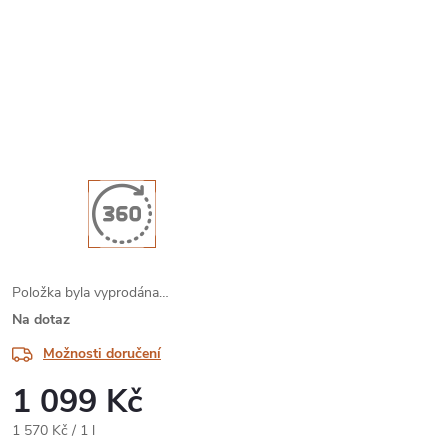
Položka byla vyprodána…
Na dotaz
Možnosti doručení
1 099 Kč
Měrná
1 570 Kč / 1 l