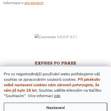
Informace o
alergenech
.
Koňak, konak, conak, napoleon,
cognac, curvoazier
EXPRES PO PRAZE
V případě objednání do 12. hodiny přivezeme ještě dnes!
Pro co nejpohodlnější používání webu potřebujeme váš
s
ouhlas
se zpracováním souborů cookies.
Při jakékoliv
volbě nastavení cookies nám zároveň potvrzujete, že
vám již bylo 18 let.
Souhlas udělíte kliknutím na tlačítko
"Souhlasím".
Více informací
zde
.
Nastavení