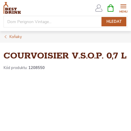
Přejít
NÁKUPNÍ
KOŠÍK
na
obsah
HLEDAT
Koňaky
COURVOISIER V.S.O.P. 0,7 L
Kód produktu:
1208550