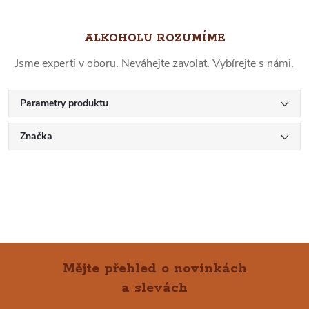
ALKOHOLU ROZUMÍME
Jsme experti v oboru. Neváhejte zavolat. Vybírejte s námi.
Parametry produktu
Značka
Mějte přehled o novinkách
a slevách
Z