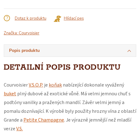
cena:
Dotaz k produktu
Hlídací pes
Značka:
Courvoisier
Popis produktu
DETAILNÍ POPIS PRODUKTU
Courvoisier
V.S.O.P.
je
koňak
nabízející dokonale vyvážený
buket
plný dubové až exotické vůně. Má velmi jemnou chuť s
podtóny vanilky a pražených mandlí. Závěr velmi jemný a
pomalu doznívající. K výrobě byly použity hrozny vína z oblastí
Grande a
Petite Champagne
.
Je výrazně jemnější než mladší
verze
V.S.