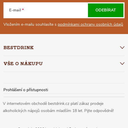
Á
E-mail
ODEBÍRAT
P
Vložením e-mailu souhlasíte s
podmínkami ochrany osobních údajů
A
BESTDRINK
T
VŠE O NÁKUPU
Í
Prohlášení o přístupnosti