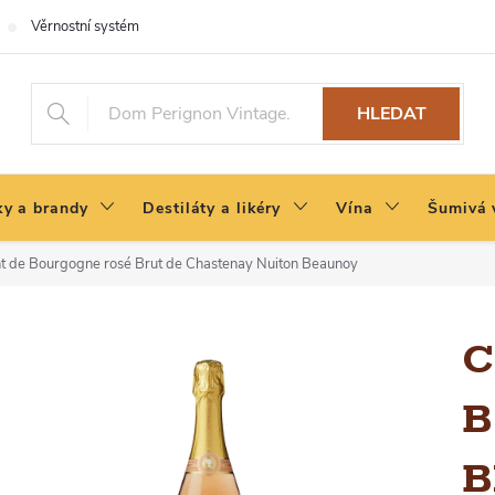
Věrnostní systém
HLEDAT
y a brandy
Destiláty a likéry
Vína
Šumivá 
t de Bourgogne rosé Brut de Chastenay
Nuiton Beaunoy
C
B
B