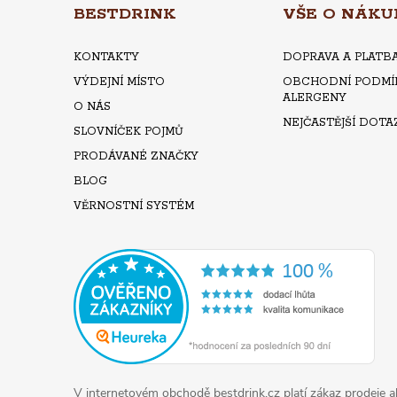
A
BESTDRINK
VŠE O NÁKU
T
KONTAKTY
DOPRAVA A PLATB
VÝDEJNÍ MÍSTO
OBCHODNÍ PODMÍ
Í
ALERGENY
O NÁS
NEJČASTĚJŠÍ DOTA
SLOVNÍČEK POJMŮ
PRODÁVANÉ ZNAČKY
BLOG
VĚRNOSTNÍ SYSTÉM