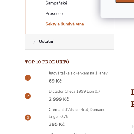
Šampaňské
E
Prosecco
L
Sekty a šumivá vína
Ostatní
TOP 10 PRODUKTŮ
Jutová taška s okénkem na 1 lahev
69 Kč
Dictador Checa 1999 Lion 0,7l
2 999 Kč
Crémant d´Alsace Brut, Domaine
Engel, 0,75 l
395 Kč
T