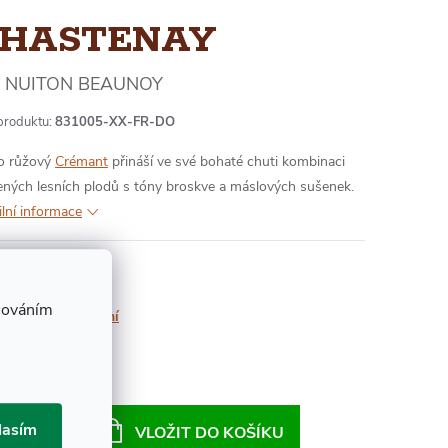
HASTENAY
NUITON BEAUNOY
produktu:
831005-XX-FR-DO
o růžový
Crémant
přináší ve své bohaté chuti kombinaci
ených lesních plodů s tóny broskve a máslových sušenek.
ilní informace
Skladem
cováním
Možnosti doručení
30 Kč
ná
:
lasím
VLOŽIT DO KOŠÍKU