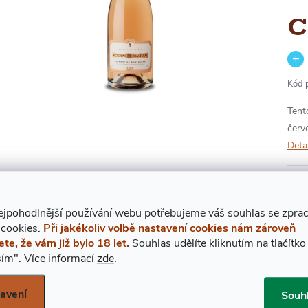
C
Kód 
Tent
červ
Deta
ejpohodlnější používání webu potřebujeme váš
s
ouhlas
se zpra
 cookies.
Při jakékoliv volbě nastavení cookies nám zároveň
4
ete, že vám již bylo 18 let.
Souhlas udělíte kliknutím na tlačítko
ím".
Více informací
zde
.
Měr
cena
avení
Souh