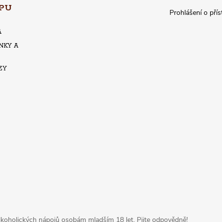
PU
Prohlášení o přís
A
NKY A
ZY