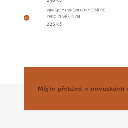
246 Kč
Vino Spumante Extra Brut SEMPRE
ZERO CUVÉE, 0,75l
225 Kč
Mějte přehled o novinkách
Z
Á
P