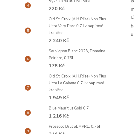
k
Vývrtka na archivní vína
220 Kč
m
l
Old St. Croix (A.H.Riise) Non Plus
h
Ultra Very Rare 0,7 l v papírové
krabičce
u
2 240 Kč
Sauvignon Blanc 2023, Domaine
Peiriere, 0,75l
178 Kč
Old St. Croix (A.H.Riise) Non Plus
Ultra La Galante 0,7 l v papírové
krabičce
1 949 Kč
Blue Mauritius Gold 0,7 l
1 216 Kč
Prosecco Brut SEMPRE, 0,75l