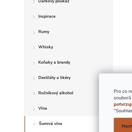
Dárkový poukaz
T
Inspirace
R
Rumy
A
Whisky
N
Koňaky a brandy
N
Í
Destiláty a likéry
Pro co n
P
Ročníkový alkohol
souborů
potvrzuj
A
Vína
"Souhlas
N
Šumivá vína
Nast