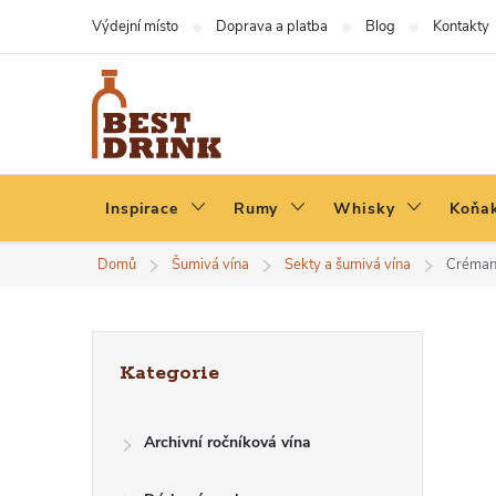
Přejít
Výdejní místo
Doprava a platba
Blog
Kontakty
na
obsah
Inspirace
Rumy
Whisky
Koňak
Domů
Šumivá vína
Sekty a šumivá vína
Créman
P
Přeskočit
Kategorie
kategorie
O
Archivní ročníková vína
S