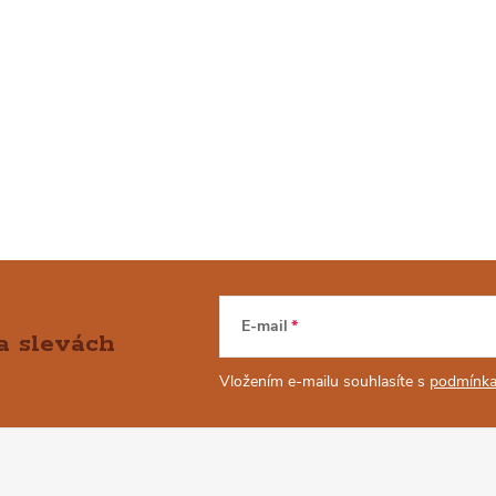
E-mail
a slevách
Vložením e-mailu souhlasíte s
podmínka