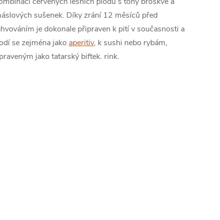
ombinaci červených lesních plodů s tóny broskve a
áslových sušenek. Díky zrání 12 měsíců před
áhvováním je dokonale připraven k pití v současnosti a
odí se zejména jako
aperitiv
, k sushi nebo rybám,
praveným jako tatarský biftek. rink.