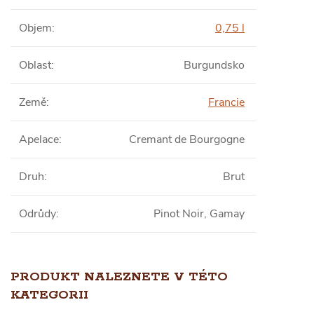
Objem
:
0,75 l
Oblast
:
Burgundsko
Země
:
Francie
Apelace
:
Cremant de Bourgogne
Druh
:
Brut
Odrůdy
:
Pinot Noir, Gamay
PRODUKT NALEZNETE V TÉTO
KATEGORII