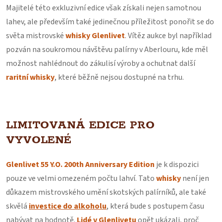
Majitelé této exkluzivní edice však získali nejen samotnou
lahev, ale především také jedinečnou příležitost ponořit se do
světa mistrovské
whisky Glenlivet
. Vítěz aukce byl například
pozván na soukromou návštěvu palírny v Aberlouru, kde měl
možnost nahlédnout do zákulisí výroby a ochutnat další
raritní whisky
, které běžně nejsou dostupné na trhu.
LIMITOVANÁ EDICE PRO
VYVOLENÉ
Glenlivet 55 Y.O. 200th Anniversary Edition
je k dispozici
pouze ve velmi omezeném počtu lahví. Tato
whisky
není jen
důkazem mistrovského umění skotských palírníků, ale také
skvělá
investice do alkoholu
, která bude s postupem času
nabývat na hodnotě.
Lidé v Glenlivetu
opět ukázali, proč