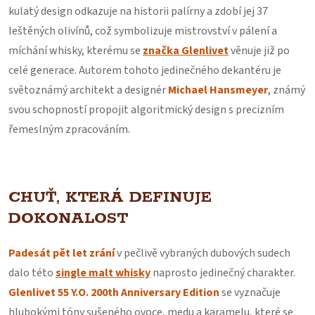
kulatý design odkazuje na historii palírny a zdobí jej 37
leštěných olivínů, což symbolizuje mistrovství v pálení a
míchání whisky, kterému se
značka Glenlivet
věnuje již po
celé generace. Autorem tohoto jedinečného dekantéru je
světoznámý architekt a designér
Michael Hansmeyer
, známý
svou schopností propojit algoritmický design s precizním
řemeslným zpracováním.
CHUŤ, KTERÁ DEFINUJE
DOKONALOST
Padesát pět let zrání
v pečlivě vybraných dubových sudech
dalo této
single malt whisky
naprosto jedinečný charakter.
Glenlivet 55 Y.O.
200th Anniversary Edition
se vyznačuje
hlubokými tóny sušeného ovoce, medu a karamelu, které se