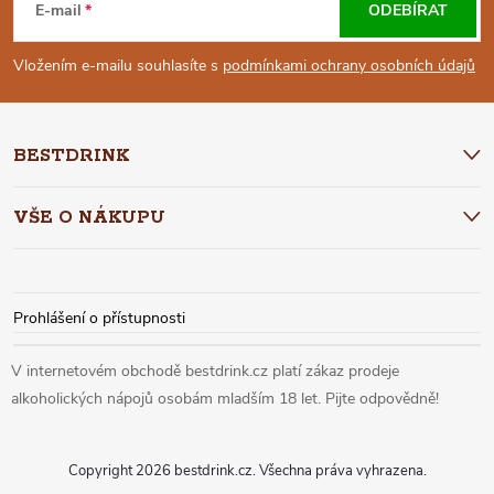
Á
E-mail
ODEBÍRAT
P
Vložením e-mailu souhlasíte s
podmínkami ochrany osobních údajů
A
BESTDRINK
T
VŠE O NÁKUPU
Í
Prohlášení o přístupnosti
Copyright 2026
bestdrink.cz
. Všechna práva vyhrazena.