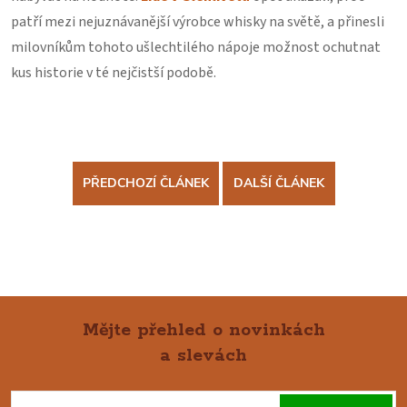
patří mezi nejuznávanější výrobce whisky na světě, a přinesli
milovníkům tohoto ušlechtilého nápoje možnost ochutnat
kus historie v té nejčistší podobě.
PŘEDCHOZÍ ČLÁNEK
DALŠÍ ČLÁNEK
Mějte přehled o novinkách
a slevách
Z