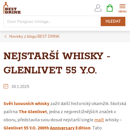
Přejít
NÁKUPNÍ
KOŠÍK
na
obsah
HLEDAT
Novinky z blogu BEST DRINK
NEJSTARŠÍ WHISKY -
GLENLIVET 55 Y.O.
30.1.2025
Svět luxusních whisky
zažil další historický okamžik. Skotská
palírna
The Glenlivet
, jedna z nejprestižnějších značek v
oboru, představila svou dosud nejstarší single
malt
whisky –
Glenlivet 55 Y.O. 200th
Anniversary
Edition
. Tato