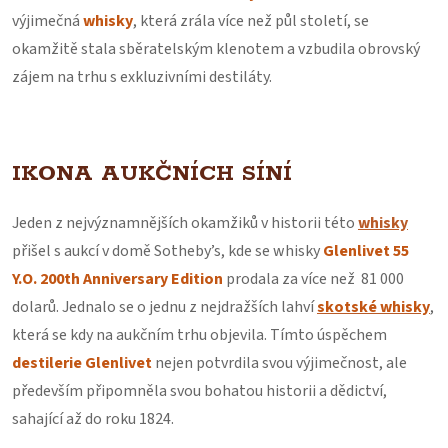
výjimečná
whisky
, která zrála více než půl století, se
okamžitě stala sběratelským klenotem a vzbudila obrovský
zájem na trhu s exkluzivními destiláty.
IKONA AUKČNÍCH SÍNÍ
Jeden z nejvýznamnějších okamžiků v historii této
whisky
přišel s aukcí v domě Sotheby’s, kde se whisky
Glenlivet 55
Y.O. 200th Anniversary Edition
prodala za více než 81 000
dolarů. Jednalo se o jednu z nejdražších lahví
skotské whisky
,
která se kdy na aukčním trhu objevila. Tímto úspěchem
destilerie Glenlivet
nejen potvrdila svou výjimečnost, ale
především připomněla svou bohatou historii a dědictví,
sahající až do roku 1824.