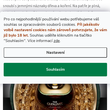
snoubí s jemnými náznaky dřeva a koření. Na patře je plná,
bohatá a extrémně komplexní, s dlouhotrvajícím závěrem,
Pro co nejpohodlnější používání webu potřebujeme váš
který přetrvává a zanechává nezapomenutelný dojem.
Master
s
ouhlas
se zpracováním souborů cookies.
Při jakékoliv
Distiller
značky
Glenlivet
popisuje tuto mimořádnou whisky
volbě nastavení cookies nám zároveň potvrzujete, že vám
jako
"mistrovské dílo, které odráží nejen preciznost výroby, ale
již bylo 18 let.
Souhlas udělíte kliknutím na tlačítko
také duši samotné palírny"
.
"Souhlasím".
Více informací
zde
.
Nastavení
Souhlasím