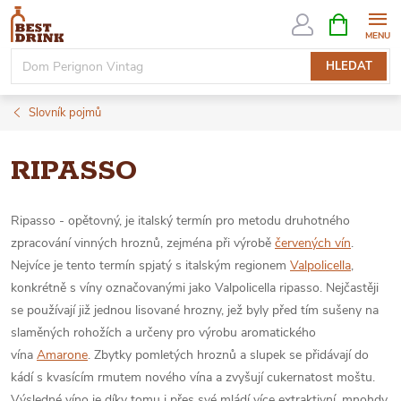
Přejít
NÁKUPNÍ
KOŠÍK
na
obsah
HLEDAT
Slovník pojmů
RIPASSO
Ripasso - opětovný, je italský termín pro metodu druhotného
zpracování vinných hroznů, zejména při výrobě
červených vín
.
Nejvíce je tento termín spjatý s italským regionem
Valpolicella
,
konkrétně s víny označovanými jako Valpolicella ripasso. Nejčastěji
se používají již jednou lisované hrozny, jež byly před tím sušeny na
slaměných rohožích a určeny pro výrobu aromatického
vína
Amarone
. Zbytky pomletých hroznů a slupek se přidávají do
kádí s kvasícím rmutem nového vína a zvyšují cukernatost moštu.
Výsledné víno je díky tomu i přes své mládí více extraktivní, mnohdy