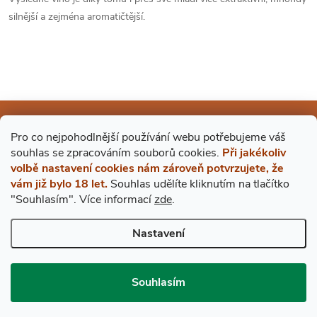
silnější a zejména aromatičtější.
Mějte přehled o novinkách
Pro co nejpohodlnější používání webu potřebujeme váš
a slevách
Z
s
ouhlas
se zpracováním souborů cookies.
Při jakékoliv
volbě nastavení cookies nám zároveň potvrzujete, že
vám již bylo 18 let.
Souhlas udělíte kliknutím na tlačítko
Á
E-mail
ODEBÍRAT
"Souhlasím".
Více informací
zde
.
P
Vložením e-mailu souhlasíte s
podmínkami ochrany osobních údajů
Nastavení
A
Souhlasím
BESTDRINK
T