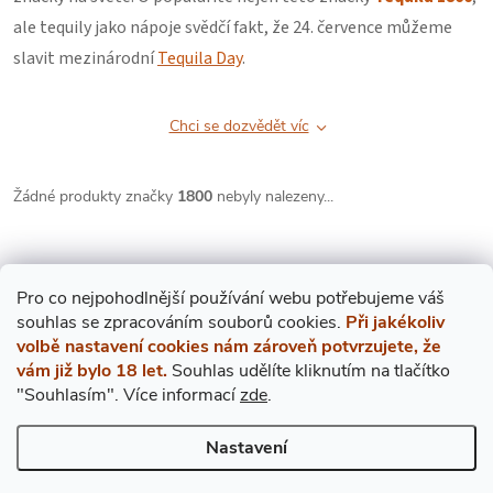
ale tequily jako nápoje svědčí fakt, že 24. července můžeme
slavit mezinárodní
Tequila Day
.
Chci se dozvědět víc
Žádné produkty značky
1800
nebyly nalezeny...
Pro co nejpohodlnější používání webu potřebujeme váš
s
ouhlas
se zpracováním souborů cookies.
Při jakékoliv
volbě nastavení cookies nám zároveň potvrzujete, že
Mějte přehled o novinkách
vám již bylo 18 let.
Souhlas udělíte kliknutím na tlačítko
"Souhlasím".
Více informací
zde
.
a slevách
Z
Nastavení
Á
E-mail
ODEBÍRAT