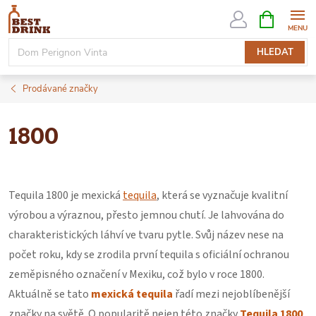
Přejít
NÁKUPNÍ
KOŠÍK
na
obsah
HLEDAT
Prodávané značky
1800
Tequila 1800 je mexická
tequila
, která se vyznačuje kvalitní
výrobou a výraznou, přesto jemnou chutí. Je lahvována do
charakteristických láhví ve tvaru pytle. Svůj název nese na
počet roku, kdy se zrodila první tequila s oficiální ochranou
zeměpisného označení v Mexiku, což bylo v roce 1800.
Aktuálně se tato
mexická tequila
řadí mezi nejoblíbenější
značky na světě. O popularitě nejen této značky
Tequila 1800
,