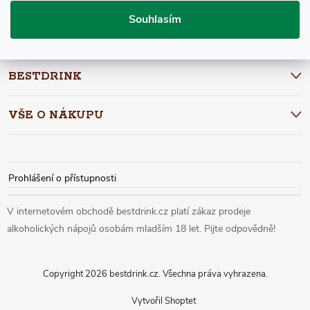
P
Souhlasím
Vložením e-mailu souhlasíte s
podmínkami ochrany osobních údajů
A
BESTDRINK
T
VŠE O NÁKUPU
Í
Prohlášení o přístupnosti
Copyright 2026
bestdrink.cz
. Všechna práva vyhrazena.
Vytvořil Shoptet