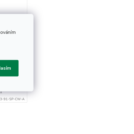
cováním
serva,
l A
lasím
 KOŠÍKU
91
33-91-SP-CW-A