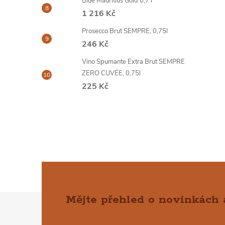
Blue Mauritius Gold 0,7 l
1 216 Kč
Prosecco Brut SEMPRE, 0,75l
246 Kč
Vino Spumante Extra Brut SEMPRE
ZERO CUVÉE, 0,75l
225 Kč
Mějte přehled o novinkách
Z