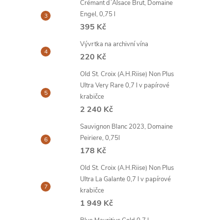
Crémant d´Alsace Brut, Domaine
Engel, 0,75 l
395 Kč
Vývrtka na archivní vína
220 Kč
Old St. Croix (A.H.Riise) Non Plus
Ultra Very Rare 0,7 l v papírové
krabičce
2 240 Kč
Sauvignon Blanc 2023, Domaine
Peiriere, 0,75l
178 Kč
Old St. Croix (A.H.Riise) Non Plus
Ultra La Galante 0,7 l v papírové
krabičce
1 949 Kč