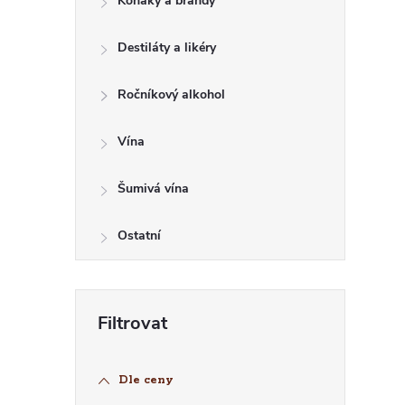
Koňaky a brandy
Destiláty a likéry
Ročníkový alkohol
Vína
Šumivá vína
Í
Ostatní
Dle ceny