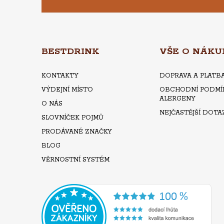
Á
P
A
BESTDRINK
VŠE O NÁKU
T
KONTAKTY
DOPRAVA A PLATB
VÝDEJNÍ MÍSTO
OBCHODNÍ PODMÍ
Í
ALERGENY
O NÁS
NEJČASTĚJŠÍ DOTA
SLOVNÍČEK POJMŮ
PRODÁVANÉ ZNAČKY
BLOG
VĚRNOSTNÍ SYSTÉM