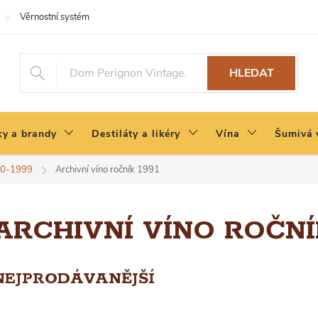
Věrnostní systém
HLEDAT
y a brandy
Destiláty a likéry
Vína
Šumivá 
990-1999
Archivní víno ročník 1991
ARCHIVNÍ VÍNO ROČNÍK
NEJPRODÁVANĚJŠÍ