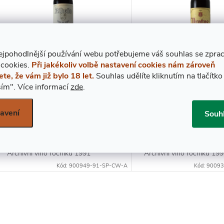
N
P
P
ejpohodlnější používání webu potřebujeme váš
s
ouhlas
se zpra
S
 cookies.
Při jakékoliv volbě nastavení cookies nám zároveň
R
ete, že vám již bylo 18 let.
Souhlas udělíte kliknutím na tlačítko
P
1991 Ribeno Crianza,
1991 Protos Gran Re
ím".
Více informací
zde
.
Bodegas Rodero, 0,75l A
Bodegas Protos, 0,75
O
R
avení
Souh
2 350 Kč
2 990 Kč
DO KOŠÍKU
DO
D
Skladem
Skladem
O
U
Archivní víno ročníku 1991
Archivní víno ročníku 19
D
Kód: 900949-91-SP-CW-A
Kód: 9009
K
U
T
O
K