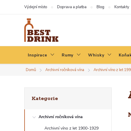
Přejít
Výdejní místo
Doprava a platba
Blog
Kontakty
na
obsah
Inspirace
Rumy
Whisky
Koňak
Domů
Archivní ročníková vína
Archivní víno z let 1
P
Přeskočit
Kategorie
kategorie
O
Archivní ročníková vína
S
Archivní víno z let 1900-1929