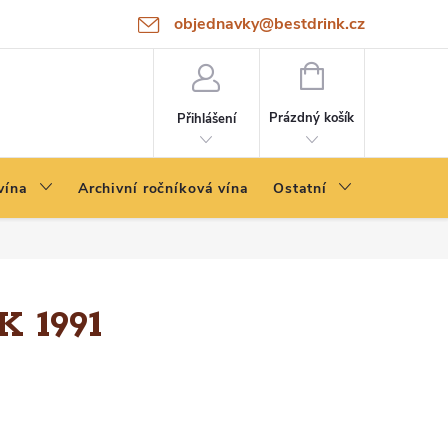
objednavky@bestdrink.cz
NÁKUPNÍ
KOŠÍK
Prázdný košík
Přihlášení
vína
Archivní ročníková vína
Ostatní
 1991