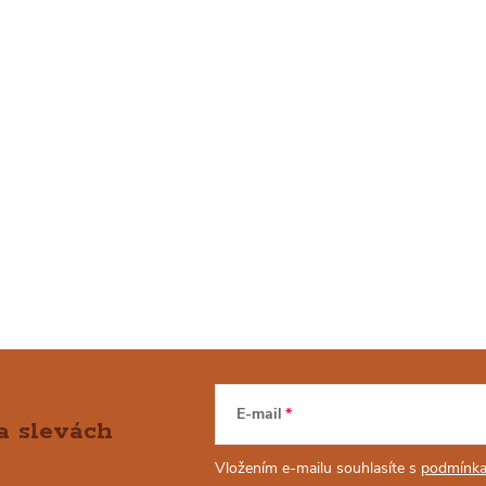
E-mail
a slevách
Vložením e-mailu souhlasíte s
podmínka