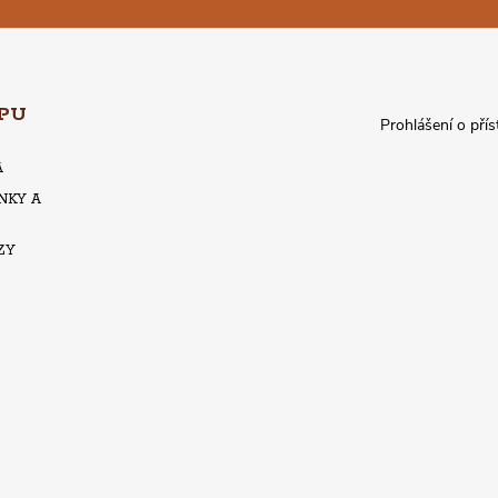
PU
Prohlášení o přís
A
NKY A
ZY