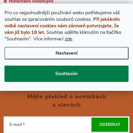
R
Momentálně nedostupné
O
Pro co nejpohodlnější používání webu potřebujeme váš
O
ZOBRAZIT
s
ouhlas
se zpracováním souborů cookies.
Při jakékoliv
D
volbě nastavení cookies nám zároveň potvrzujete, že
D
Ročníkové víno 1993
vám již bylo 18 let.
Souhlas udělíte kliknutím na tlačítko
"Souhlasím".
Více informací
zde
.
U
U
Nastavení
O
K
K
V
T
Souhlasím
T
L
Ů
Á
Ů
Mějte přehled o novinkách
D
a slevách
Z
A
Á
C
E-mail
ODEBÍRAT