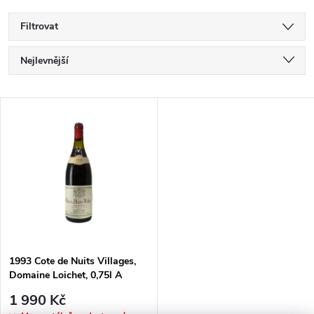
Filtrovat
Ř
Nejlevnější
Nejdražší
A
V
Nejprodávanější
Z
Ý
Abecedně
E
P
N
I
Í
S
1993 Cote de Nuits Villages,
P
Domaine Loichet, 0,75l A
P
1 990 Kč
R