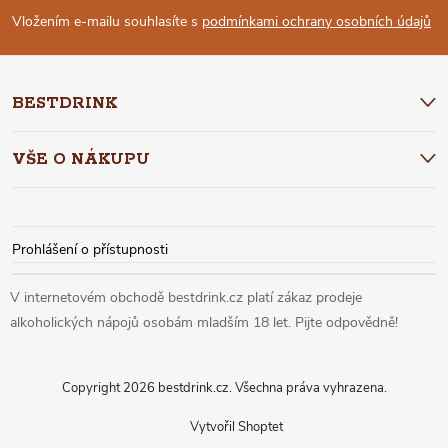
Í
P
Vložením e-mailu souhlasíte s
podmínkami ochrany osobních údajů
P
A
R
BESTDRINK
T
V
VŠE O NÁKUPU
Í
K
Y
Prohlášení o přístupnosti
V
Ý
P
I
Copyright 2026
bestdrink.cz
. Všechna práva vyhrazena.
S
Vytvořil Shoptet