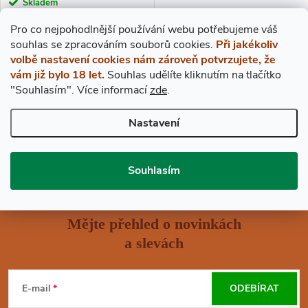
R
Skladem
O
Pro co nejpohodlnější používání webu potřebujeme váš
O
DO KOŠÍKU
s
ouhlas
se zpracováním souborů cookies.
Při jakékoliv
D
volbě nastavení cookies nám zároveň potvrzujete, že
D
Archivní víno ročníku 1999
vám již bylo 18 let.
Souhlas udělíte kliknutím na tlačítko
"Souhlasím".
Více informací
zde
.
U
U
Nastavení
O
K
K
V
T
Souhlasím
T
L
Ů
Á
Ů
Mějte přehled o novinkách
D
a slevách
Z
A
Á
C
E-mail
ODEBÍRAT