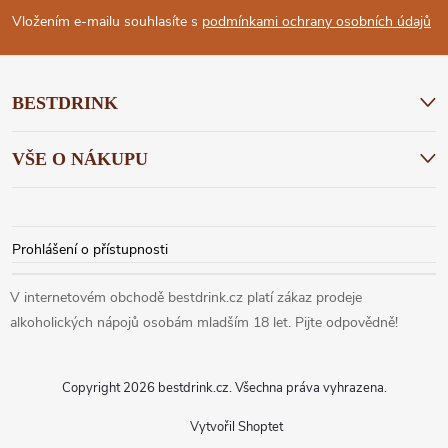
Í
P
Vložením e-mailu souhlasíte s
podmínkami ochrany osobních údajů
P
A
R
BESTDRINK
T
V
VŠE O NÁKUPU
Í
K
Y
Prohlášení o přístupnosti
V
Ý
P
I
Copyright 2026
bestdrink.cz
. Všechna práva vyhrazena.
S
Vytvořil Shoptet