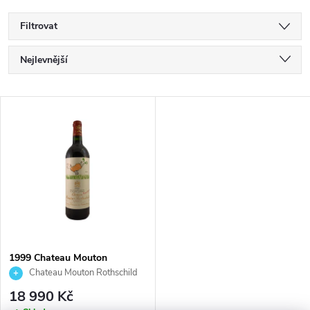
Filtrovat
Ř
Nejlevnější
Nejdražší
A
V
Nejprodávanější
Z
Ý
Abecedně
E
P
N
I
Í
S
1999 Chateau Mouton
P
Rothschild, 0,75l
Chateau Mouton Rothschild
P
18 990 Kč
R