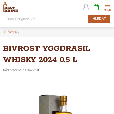
Přejít
NÁKUPNÍ
KOŠÍK
na
obsah
HLEDAT
Whisky
BIVROST YGGDRASIL
WHISKY 2024 0,5 L
Kód produktu:
1067710