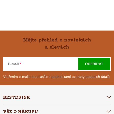
Mějte přehled o novinkách
a slevách
Z
Á
E-mail
ODEBÍRAT
P
Vložením e-mailu souhlasíte s
podmínkami ochrany osobních údajů
A
BESTDRINK
T
VŠE O NÁKUPU