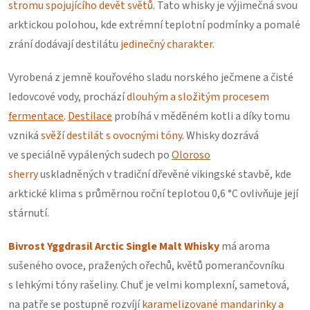
stromu spojujícího devět světů
. Tato whisky je výjimečná svou
arktickou polohou, kde extrémní teplotní podmínky a pomalé
zrání dodávají destilátu
jedinečný charakter
.
Vyrobená z jemně kouřového sladu norského ječmene a čisté
ledovcové vody, prochází
dlouhým a složitým procesem
fermentace
.
Destilace
probíhá v měděném kotli a díky tomu
vzniká
svěží destilát s ovocnými tóny
. Whisky dozrává
ve speciálně vypálených sudech po
Oloroso
sherry
uskladněných v tradiční dřevěné vikingské stavbě, kde
arktické klima s průměrnou roční teplotou 0,6 °C ovlivňuje její
stárnutí.
Bivrost Yggdrasil Arctic Single Malt Whisky
má aroma
sušeného ovoce, pražených ořechů, květů pomerančovníku
s lehkými tóny rašeliny. Chuť je velmi komplexní, sametová,
na patře se postupně rozvíjí
karamelizované mandarinky a