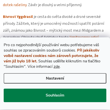
dotek rašeliny
. Závěr je dlouhý a velmi příjemný.
Bivrost Yggdrasil
je cesta do světa divoké a drsné severské
přírody. Zážitek, který je umocněný možností spatřit polární
záři, známou jako Bivrost – mýtický most mezi Midgardem a
Asgardem. Objevte chuť Arktidy s touto
limitovanou edicí,
která osloví všechny, kdo hledají výjimečnou whisky s
Pro co nejpohodlnější používání webu potřebujeme váš
s
ouhlas
se zpracováním souborů cookies.
Při jakékoliv
příběhem.
volbě nastavení cookies nám zároveň potvrzujete, že
vám již bylo 18 let.
Souhlas udělíte kliknutím na tlačítko
Informace o
alergenech
.
Ygdrasil igrasil iggdrasil Yggrasil
"Souhlasím".
Více informací
zde
.
Nastavení
Souhlasím