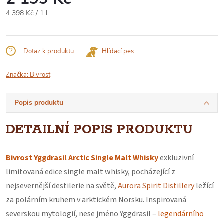
Měrná
4 398 Kč / 1 l
cena:
Dotaz k produktu
Hlídací pes
Značka:
Bivrost
Popis produktu
DETAILNÍ POPIS PRODUKTU
Bivrost Yggdrasil Arctic Single
Malt
Whisky
exkluzivní
limitovaná edice single malt whisky, pocházející z
nejsevernější destilerie na světě,
Aurora Spirit Distillery
ležící
za polárním kruhem v arktickém Norsku. Inspirovaná
severskou mytologií, nese jméno Yggdrasil –
legendárního