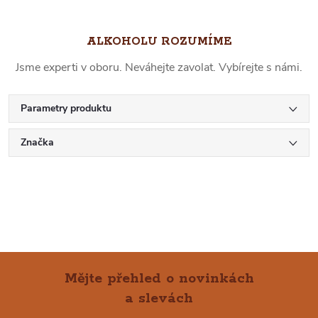
ALKOHOLU ROZUMÍME
Jsme experti v oboru. Neváhejte zavolat. Vybírejte s námi.
Parametry produktu
Značka
Mějte přehled o novinkách
a slevách
Z