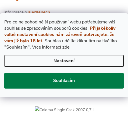
Informace o
alergenech
.
Pro co nejpohodlnější používání webu potřebujeme váš
s
ouhlas
se zpracováním souborů cookies.
Při jakékoliv
volbě nastavení cookies nám zároveň potvrzujete, že
vám již bylo 18 let.
Souhlas udělíte kliknutím na tlačítko
"Souhlasím".
Více informací
zde
.
Nastavení
EXPRES PO PRAZE
Souhlasím
V případě objednání do 12. hodiny přivezeme ještě dnes!