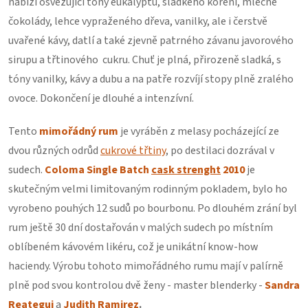
nabízí osvěžující tóny eukalyptu, sladkého koření, mléčné
čokolády, lehce vypraženého dřeva, vanilky, ale i čerstvě
uvařené kávy, datlí a také zjevně patrného závanu javorového
sirupu a třtinového cukru. Chuť je plná, přirozeně sladká, s
tóny vanilky, kávy a dubu a na patře rozvíjí stopy plně zralého
ovoce. Dokončení je dlouhé a intenzívní.
Tento
mimořádný rum
je vyráběn z melasy pocházející ze
dvou různých odrůd
cukrové třtiny
, po destilaci dozrával v
sudech.
Coloma
Single Batch
cask strenght
2010
je
skutečným velmi limitovaným rodinným pokladem, bylo ho
vyrobeno pouhých 12 sudů po bourbonu. Po dlouhém zrání byl
rum ještě 30 dní dostařován v malých sudech po místním
oblíbeném kávovém likéru, což je unikátní know-how
haciendy. Výrobu tohoto mimořádného rumu mají v palírně
plně pod svou kontrolou dvě ženy - master blenderky -
Sandra
Reategui
a
Judith Ramirez
.