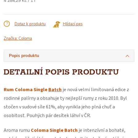
Měrná
4 284,29 Kč / 1 l
cena:
Dotaz k produktu
Hlídací pes
Značka:
Coloma
Popis produktu
DETAILNÍ POPIS PRODUKTU
Rum Coloma Single
Batch
je nová velmi limitovaná edice z
rodinné palírny a obsahuje ty nejlepší rumy z roku 2010. Byl
stočen v sudové síle 61%, aby vynikla jeho plná chuť a
osobitost. Pouhých pár desítek láhví v ČR.
Aroma rumu
Coloma Single Batch
je intenzívní a bohaté,