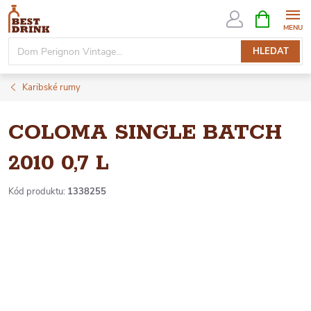
Přejít
NÁKUPNÍ
KOŠÍK
na
obsah
HLEDAT
Karibské rumy
COLOMA SINGLE BATCH
2010 0,7 L
Kód produktu:
1338255