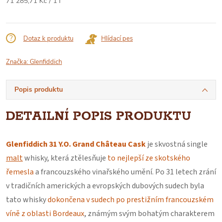
Měrná
71 285,71 Kč / 1 l
cena:
Dotaz k produktu
Hlídací pes
Značka:
Glenfiddich
Popis produktu
DETAILNÍ POPIS PRODUKTU
Glenfiddich 31 Y.O. Grand Château Cask
je skvostná single
malt
whisky, která ztělesňuje
to nejlepší ze skotského
řemesla
a francouzského vinařského umění. Po 31 letech zrání
v tradičních amerických a evropských dubových sudech byla
tato whisky
dokončena v sudech po prestižním francouzském
víně z oblasti Bordeaux
, známým svým bohatým charakterem