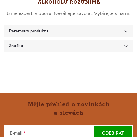
ALKOHOLU ROZUMÍME
Jsme experti v oboru. Neváhejte zavolat. Vybírejte s námi.
Parametry produktu
Značka
Mějte přehled o novinkách
a slevách
Z
Á
E-mail
ODEBÍRAT