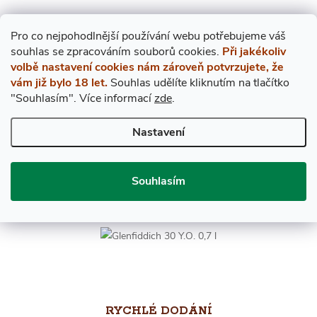
Pro co nejpohodlnější používání webu potřebujeme váš
s
ouhlas
se zpracováním souborů cookies.
Při jakékoliv
volbě nastavení cookies nám zároveň potvrzujete, že
vám již bylo 18 let.
Souhlas udělíte kliknutím na tlačítko
"Souhlasím".
Více informací
zde
.
Nastavení
EXPRES PO PRAZE
V případě objednání do 12. hodiny přivezeme ještě dnes!
Souhlasím
RYCHLÉ DODÁNÍ