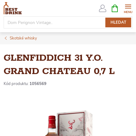
Přejít
NÁKUPNÍ
KOŠÍK
na
obsah
HLEDAT
Skotské whisky
GLENFIDDICH 31 Y.O.
GRAND CHATEAU 0,7 L
Kód produktu:
1056569