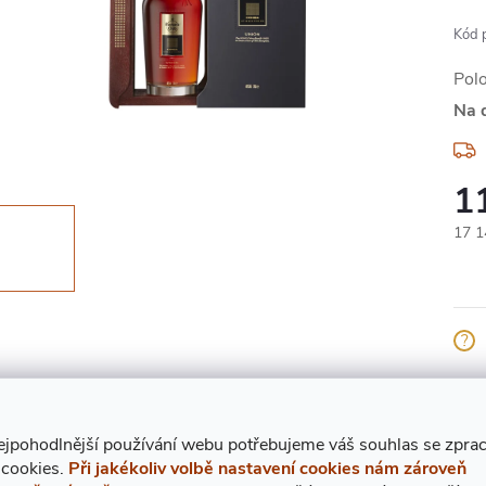
Kód 
Pol
Na 
1
Měr
17 1
cena
Znač
ejpohodlnější používání webu potřebujeme váš
s
ouhlas
se zpra
 cookies.
Při jakékoliv volbě nastavení cookies nám zároveň