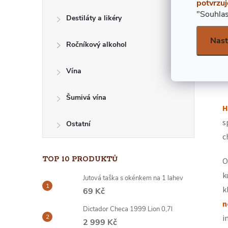
potvrzuj
E
"Souhlas
Destiláty a likéry
L
Nast
Ročníkový alkohol
Vína
Šumivá vína
H
s
Ostatní
c
TOP 10 PRODUKTŮ
O
k
Jutová taška s okénkem na 1 lahev
k
69 Kč
n
Dictador Checa 1999 Lion 0,7l
i
2 999 Kč