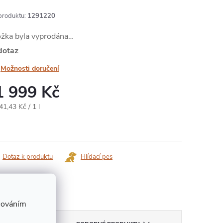
produktu:
1291220
ožka byla vyprodána…
dotaz
Možnosti doručení
1 999 Kč
ná
41,43 Kč / 1 l
:
Dotaz k produktu
Hlídací pes
ka:
Havana
cováním