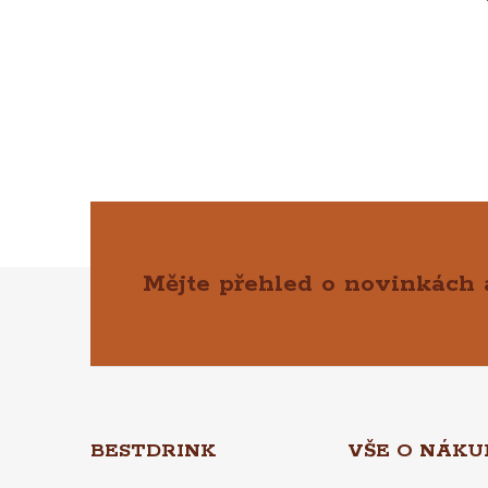
Mějte přehled o novinkách
Z
Á
P
A
BESTDRINK
VŠE O NÁKU