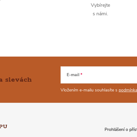
Vybírejte
s námi.
E-mail
a slevách
Vložením e-mailu souhlasíte s
podmínka
PU
Prohlášení o přís