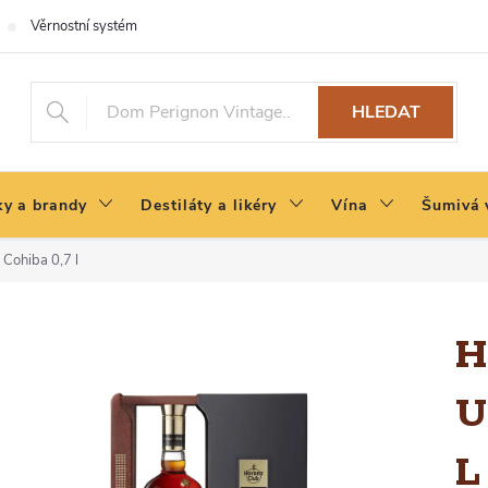
Věrnostní systém
HLEDAT
y a brandy
Destiláty a likéry
Vína
Šumivá 
Cohiba 0,7 l
H
U
L