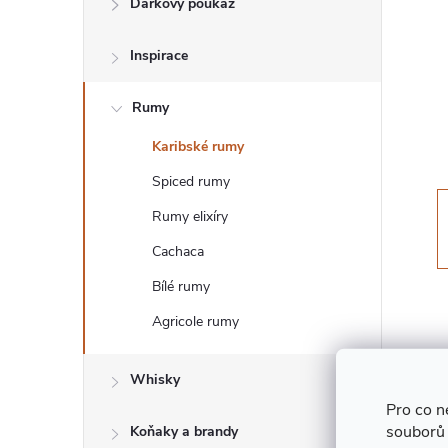
Dárkový poukaz
T
Inspirace
R
Rumy
A
Karibské rumy
N
Spiced rumy
N
Rumy elixíry
Cachaca
Í
Bílé rumy
P
Agricole rumy
A
Whisky
Pro co n
N
souborů
Koňaky a brandy