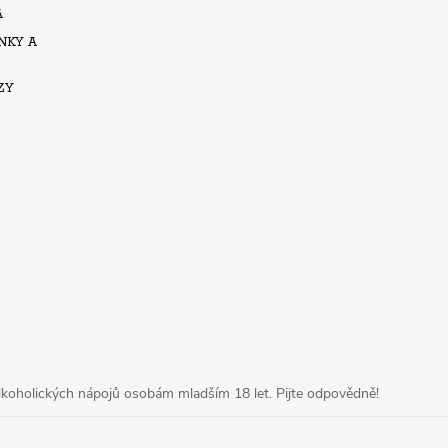
A
NKY A
ZY