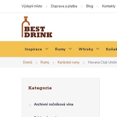
Přejít
Výdejní místo
Doprava a platba
Blog
Kontakty
na
obsah
Inspirace
Rumy
Whisky
Koňak
Domů
Rumy
Karibské rumy
Havana Club Unión 
P
Přeskočit
Kategorie
kategorie
O
Archivní ročníková vína
S