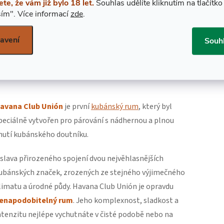
POPIS PRODUKTU
ZNAČKA
HAVAN
ete, že vám již bylo 18 let.
Souhlas udělíte kliknutím na tlačítko
ím".
Více informací
zde
.
avení
Souh
DETAILNÍ POPIS
PRODUKTU
avana Club Unión
je první
kubánský rum
, který byl
peciálně vytvořen pro párování s nádhernou a plnou
hutí kubánského doutníku.
slava přirozeného spojení dvou nejvěhlasnějších
ubánských značek, zrozených ze stejného výjimečného
limatu a úrodné půdy. Havana Club Unión je opravdu
enapodobitelný rum
. Jeho komplexnost, sladkost a
ntenzitu nejlépe vychutnáte v čisté podobě nebo na