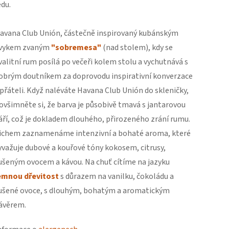
edu.
avana Club Unión, částečně inspirovaný kubánským
vykem zvaným
"sobremesa"
(nad stolem), kdy se
valitní rum posílá po večeři kolem stolu a vychutnává s
obrým doutníkem za doprovodu inspirativní konverzace
 přáteli. Když naléváte Havana Club Unión do skleničky,
ovšimněte si, že barva je působivě tmavá s jantarovou
áří, což je dokladem dlouhého, přirozeného zrání rumu.
ichem zaznamenáme intenzivní a bohaté aroma, které
yvažuje dubové a kouřové tóny kokosem, citrusy,
ušeným ovocem a kávou. Na chuť cítíme na jazyku
emnou dřevitost
s důrazem na vanilku, čokoládu a
ušené ovoce, s dlouhým, bohatým a aromatickým
ávěrem.