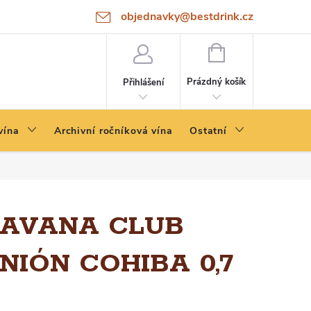
objednavky@bestdrink.cz
NÁKUPNÍ
KOŠÍK
Prázdný košík
Přihlášení
vína
Archivní ročníková vína
Ostatní
AVANA CLUB
NIÓN COHIBA 0,7