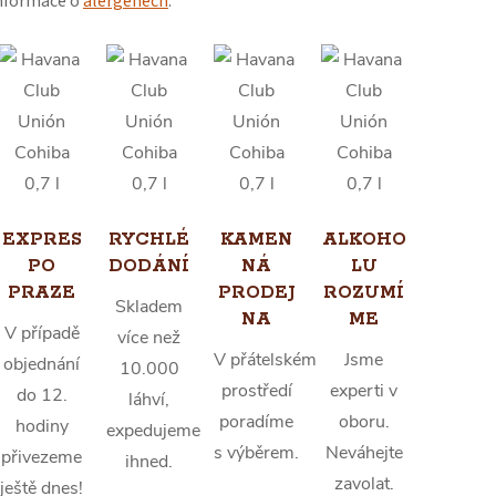
nformace o
alergenech
.
EXPRES
RYCHLÉ
KAMEN
ALKOHO
PO
DODÁNÍ
NÁ
LU
PRAZE
PRODEJ
ROZUMÍ
Skladem
NA
ME
V případě
více než
V přátelském
Jsme
objednání
10.000
prostředí
experti v
do 12.
láhví,
poradíme
oboru.
hodiny
expedujeme
s výběrem.
Neváhejte
přivezeme
ihned.
zavolat.
ještě dnes!