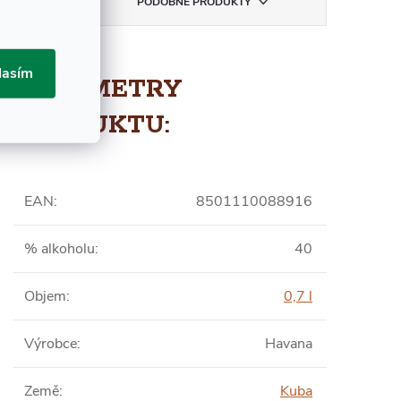
A
PODOBNÉ PRODUKTY
lasím
PARAMETRY
PRODUKTU:
EAN
:
8501110088916
% alkoholu
:
40
Objem
:
0,7 l
Výrobce
:
Havana
Země
:
Kuba