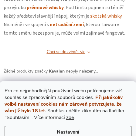
pro výrobu
prémiové whisky
. Pod tímto pojmem si téměř
každý představí slavnější nápoj, kterým je
skotská whisky
.
Nicméně i ve spojení s
netradiční zemí
, kterou Taiwan v
tomto směru bezesporu je, může velmi zajímavě fungovat.
Chci se dozvědět víc
Žádné produkty značky
Kavalan
nebyly nalezeny...
Pro co nejpohodlnější používání webu potřebujeme váš
s
ouhlas
se zpracováním souborů cookies.
Při jakékoliv
volbě nastavení cookies nám zároveň potvrzujete, že
vám již bylo 18 let.
Souhlas udělíte kliknutím na tlačítko
"Souhlasím".
Více informací
zde
.
Mějte přehled o novinkách
a slevách
Z
Nastavení