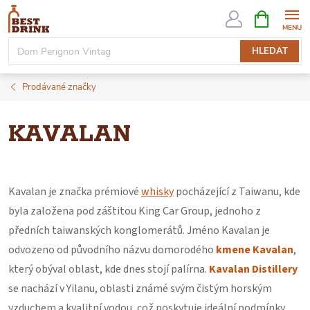
Přejít
NÁKUPNÍ
KOŠÍK
na
obsah
HLEDAT
Prodávané značky
KAVALAN
Kavalan je značka prémiové
whisky
pocházející z Taiwanu, kde
byla založena pod záštitou King Car Group, jednoho z
předních taiwanských konglomerátů. Jméno Kavalan je
odvozeno od původního názvu domorodého
kmene Kavalan
,
který obýval oblast, kde dnes stojí palírna.
Kavalan Distillery
se nachází v Yilanu, oblasti známé svým čistým horským
vzduchem a kvalitní vodou, což poskytuje ideální podmínky