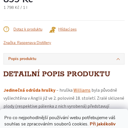
Měrná
1 798 Kč / 1 l
cena:
Dotaz k produktu
Hlídací pes
Značka:
Raspenava Distillery
Popis produktu
DETAILNÍ POPIS PRODUKTU
Jedinečná odrůda hrušky
– hruška
Williams
byla původně
vyšlechtěna v Anglii již ve 2. polovině 18. století. Zralé sklizené
plody (respektive pálenka z nich vyrobená) představují
skutečný požitek. Chuť je plná, čistá a sladce.
Aromatická
Pro co nejpohodlnější používání webu potřebujeme váš
vůně
v sobě skrývá zejména intenzivní sladký hruškový
s
ouhlas
se zpracováním souborů cookies.
Při jakékoliv