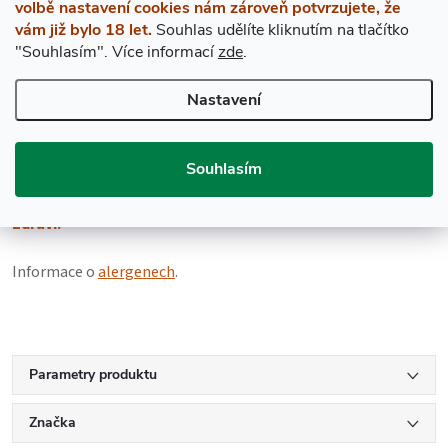
volbě nastavení cookies nám zároveň potvrzujete, že
nádech, který v kombinaci s její chutí vytváří dokonale
vám již bylo 18 let.
Souhlas udělíte kliknutím na tlačítko
vyvážený mix. Můžeme tedy říci, že vám hruška Williams
"Souhlasím".
Více informací
zde
.
připraví neopakovatelný zážitek a radost z každé kapky.
Nastavení
Hrušky odrůdy Williams
se dlouhodobě řadí jako číslo jedna v
odrůdě hrušek, které jsou vhodné pro výrobu té nejlepší
hruškovice. Jejich šťavnatost, cukernatost a lahodná chuť z
Souhlasím
nich činí ideální adepty pro výrobu této špičkové pálenky.
Na
Zdraví!
Informace o
alergenech
.
hrustickakhrusticce
Parametry produktu
Značka