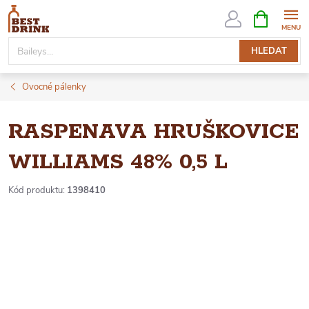
Přejít
NÁKUPNÍ
KOŠÍK
na
obsah
HLEDAT
Ovocné pálenky
RASPENAVA HRUŠKOVICE
WILLIAMS 48% 0,5 L
Kód produktu:
1398410