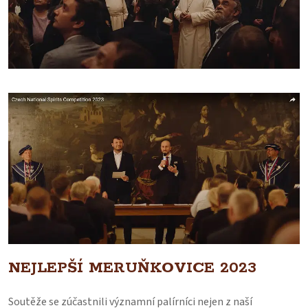
NEJLEPŠÍ MERUŇKOVICE 2023
Soutěže se zúčastnili významní palírníci nejen z naší