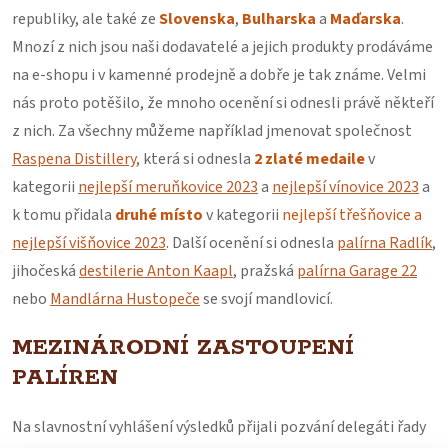
republiky, ale také ze
Slovenska
,
Bulharska
a
Maďarska
.
Mnozí z nich jsou naši dodavatelé a jejich produkty prodáváme
na e-shopu i v kamenné prodejně a dobře je tak známe. Velmi
nás proto potěšilo, že mnoho ocenění si odnesli právě někteří
z nich. Za všechny můžeme například jmenovat společnost
Raspena Distillery
, která si odnesla
2 zlaté medaile
v
kategorii
nejlepší meruňkovice 2023
a
nejlepší vínovice 2023
a
k tomu přidala
druhé místo
v kategorii
nejlepší třešňovice a
nejlepší višňovice 2023
. Další ocenění si odnesla
palírna Radlík
,
jihočeská
destilerie Anton Kaapl
, pražská
palírna Garage 22
nebo
Mandlárna Hustopeče
se svojí mandlovicí.
MEZINÁRODNÍ ZASTOUPENÍ
PALÍREN
Na slavnostní vyhlášení výsledků přijali pozvání delegáti řady