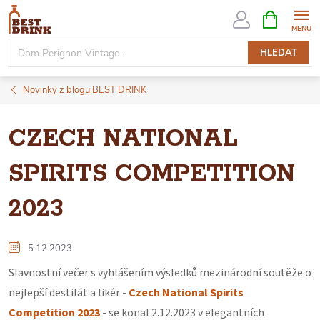
Přejít
NÁKUPNÍ
KOŠÍK
na
obsah
HLEDAT
Novinky z blogu BEST DRINK
CZECH NATIONAL
SPIRITS COMPETITION
2023
5.12.2023
Slavnostní večer s vyhlášením výsledků mezinárodní soutěže o
nejlepší destilát a likér -
Czech National Spirits
Competition 2023
- se konal 2.12.2023 v elegantních