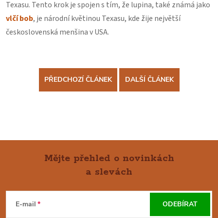
Texasu. Tento krok je spojen s tím, že lupina, také známá jako
vlčí bob
, je národní květinou Texasu, kde žije největší
československá menšina v USA.
PŘEDCHOZÍ ČLÁNEK
DALŠÍ ČLÁNEK
Mějte přehled o novinkách
a slevách
Z
Á
E-mail
ODEBÍRAT