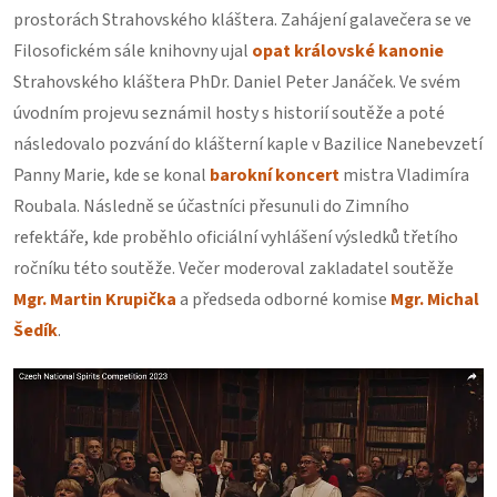
prostorách Strahovského kláštera. Zahájení galavečera se ve
Filosofickém sále knihovny ujal
opat královské kanonie
Strahovského kláštera PhDr. Daniel Peter Janáček. Ve svém
úvodním projevu seznámil hosty s historií soutěže a poté
následovalo pozvání do klášterní kaple v Bazilice Nanebevzetí
Panny Marie, kde se konal
barokní koncert
mistra Vladimíra
Roubala. Následně se účastníci přesunuli do Zimního
refektáře, kde proběhlo oficiální vyhlášení výsledků třetího
ročníku této soutěže. Večer moderoval zakladatel soutěže
Mgr. Martin Krupička
a předseda odborné komise
Mgr. Michal
Šedík
.