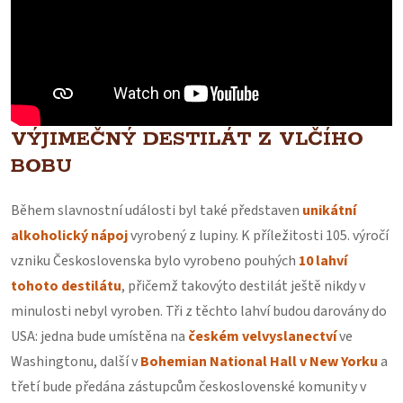
VÝJIMEČNÝ DESTILÁT Z VLČÍHO
BOBU
Během slavnostní události byl také představen
unikátní
alkoholický nápoj
vyrobený z lupiny. K příležitosti 105. výročí
vzniku Československa bylo vyrobeno pouhých
10 lahví
tohoto destilátu
, přičemž takovýto destilát ještě nikdy v
minulosti nebyl vyroben. Tři z těchto lahví budou darovány do
USA: jedna bude umístěna na
českém velvyslanectví
ve
Washingtonu, další v
Bohemian National Hall v New Yorku
a
třetí bude předána zástupcům československé komunity v