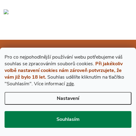
Mějte přehled o novinkách
Pro co nejpohodlnější používání webu potřebujeme váš
a slevách
Z
s
ouhlas
se zpracováním souborů cookies.
Při jakékoliv
volbě nastavení cookies nám zároveň potvrzujete, že
Á
vám již bylo 18 let.
Souhlas udělíte kliknutím na tlačítko
E-mail
ODEBÍRAT
"Souhlasím".
Více informací
zde
.
P
Vložením e-mailu souhlasíte s
podmínkami ochrany osobních údajů
Nastavení
A
Souhlasím
BESTDRINK
T