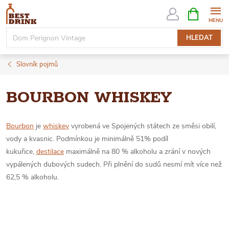
Přejít
NÁKUPNÍ
KOŠÍK
na
obsah
HLEDAT
Slovník pojmů
BOURBON WHISKEY
Bourbon
je
whiskey
vyrobená ve Spojených státech ze směsi obilí,
vody a kvasnic. Podmínkou je minimálně 51% podíl
kukuřice,
destilace
maximálně na 80 % alkoholu a zrání v nových
vypálených dubových sudech. Při plnění do sudů nesmí mít více než
62,5 % alkoholu.