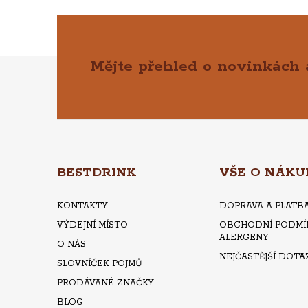
Á
Ů
D
Mějte přehled o novinkách
Z
A
C
Á
Í
P
P
A
BESTDRINK
VŠE O NÁKU
R
T
V
KONTAKTY
DOPRAVA A PLATB
VÝDEJNÍ MÍSTO
OBCHODNÍ PODMÍ
K
Í
ALERGENY
O NÁS
NEJČASTĚJŠÍ DOTA
Y
SLOVNÍČEK POJMŮ
PRODÁVANÉ ZNAČKY
V
BLOG