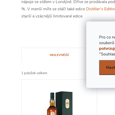
nápoje se sídlem v Londýně. Dříve se prodávala po
%. V menší míře se stáčí také edice
Distiller's Editi
starší a vzácnější limitované edice.
Pro co n
souborů
potvrzuj
Ř
"Souhlas
NEJLEVNĚJŠÍ
A
Nast
1
položek celkem
Z
V
E
Ý
N
P