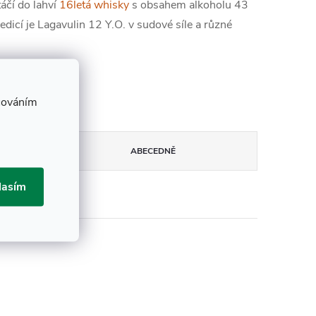
táčí do lahví
16letá whisky
s obsahem alkoholu 43
 edicí je Lagavulin 12 Y.O. v sudové síle a různé
cováním
ABECEDNĚ
lasím