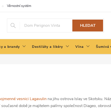
Věrnostní systém
HLEDAT
y a brandy
Destiláty a likéry
Vína
Šumivá 
nojmenné vesnici Lagavulin
na jihu ostrova Islay ve Skotsku. Náz
V současné době je majitelem palírny společnost Diageo, obrovs