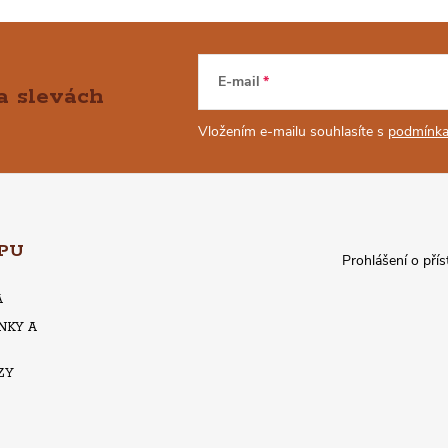
E-mail
a slevách
Vložením e-mailu souhlasíte s
podmínka
PU
Prohlášení o přís
A
NKY A
ZY