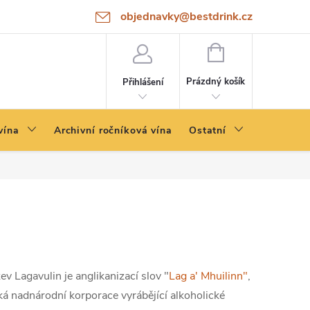
objednavky@bestdrink.cz
NÁKUPNÍ
KOŠÍK
Prázdný košík
Přihlášení
vína
Archivní ročníková vína
Ostatní
ev Lagavulin je anglikanizací slov "
Lag a' Mhuilinn"
,
ká nadnárodní korporace vyrábějící alkoholické