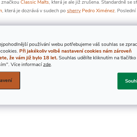
d značkou
Classic Malts
, která je ale již zrušena. Standardně se s
on
, která je dozrává v sudech po
sherry
Pedro Ximénez
. Poslední
Chci se dozvědět víc
ejpohodlnější používání webu potřebujeme váš
s
ouhlas
se zpra
 cookies.
Při jakékoliv volbě nastavení cookies nám zároveň
ete, že vám již bylo 18 let.
Souhlas udělíte kliknutím na tlačítko
ím".
Více informací
zde
.
NEJDRAŽŠÍ
NEJPRODÁVANĚJŠÍ
avení
Souh