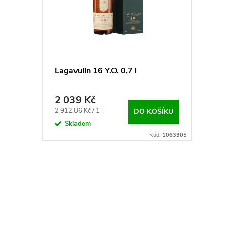
Í
I
P
S
R
P
Lagavulin 16 Y.O. 0,7 l
O
R
2 039 Kč
D
Měrná
2 912,86 Kč / 1 l
DO KOŠÍKU
O
cena:
Skladem
U
Kód:
1063305
D
K
U
O
T
K
V
Ů
T
L