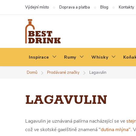
Přejít
Výdejní místo
Doprava a platba
Blog
Kontakty
na
obsah
Inspirace
Rumy
Whisky
Koňak
Domů
Prodávané značky
Lagavulin
LAGAVULIN
Lagavulin je uznávaná palírna nacházející se ve
stej
což ve skotské gaelštině znamená "
dutina mlýna"
. 