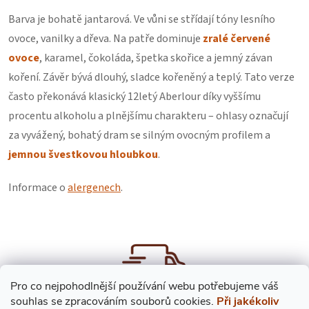
Barva je bohatě jantarová. Ve vůni se střídají tóny lesního
ovoce, vanilky a dřeva. Na patře dominuje
zralé červené
ovoce
, karamel, čokoláda, špetka skořice a jemný závan
koření. Závěr bývá dlouhý, sladce kořeněný a teplý. Tato verze
často překonává klasický 12letý Aberlour díky vyššímu
procentu alkoholu a plnějšímu charakteru – ohlasy označují
za vyvážený, bohatý dram se silným ovocným profilem a
jemnou švestkovou hloubkou
.
Informace o
alergenech
.
Pro co nejpohodlnější používání webu potřebujeme váš
s
ouhlas
se zpracováním souborů cookies.
Při jakékoliv