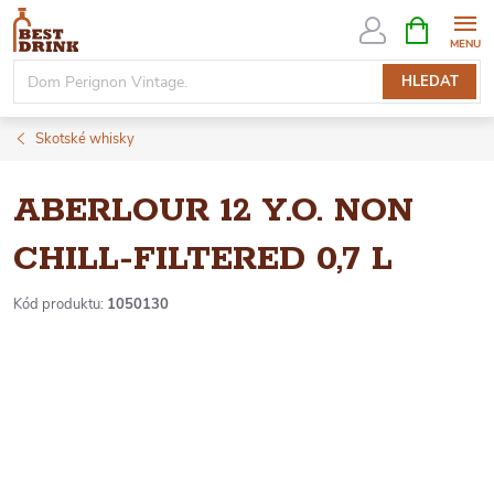
Přejít
NÁKUPNÍ
KOŠÍK
na
obsah
HLEDAT
Skotské whisky
ABERLOUR 12 Y.O. NON
CHILL-FILTERED 0,7 L
Kód produktu:
1050130