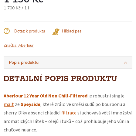
Měrná
1 700 Kč / 1 l
cena:
Dotaz k produktu
Hlídací pes
Značka:
Aberlour
Popis produktu
DETAILNÍ POPIS PRODUKTU
Aberlour 12 Year Old Non Chill‑Filtered
je robustní single
malt
ze
Speyside
, které zrálo ve směsi sudů po bourbonu a
sherry. Díky absenci chladicí
filtrace
si uchovává větší množství
aromatických látek – olejů i tuků – což prohlubuje jeho vůni a
chuťové nuance.