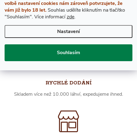
volbě nastavení cookies nám zároveň potvrzujete, že
vám již bylo 18 let.
Souhlas udělíte kliknutím na tlačítko
EXPRES PO PRAZE
"Souhlasím".
Více informací
zde
.
V případě objednání do 12. hodiny přivezeme ještě dnes!
Nastavení
Souhlasím
RYCHLÉ DODÁNÍ
Skladem více než 10.000 láhví, expedujeme ihned.