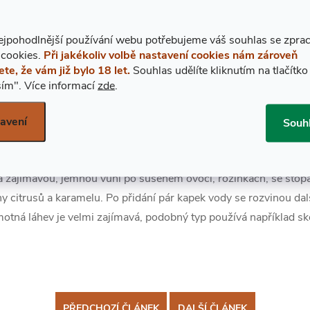
1989 místní nadšenci uvedli do provozu tradiční litý mlýn, jehož
aký můžeme nalézt i ve Skotsku, a který tak umožnil zahájení v
ejpohodlnější používání webu potřebujeme váš
s
ouhlas
se zpra
hradně český ječmen a křišťálově čistá voda z plzeňské oblasti.
 cookies.
Při jakékoliv volbě nastavení cookies nám zároveň
ete, že vám již bylo 18 let.
Souhlas udělíte kliknutím na tlačítko
ím".
Více informací
zde
.
rlínské zdi a především sametové revoluci v Čechách, na tuto w
avení
ak 20 let, kdy byla znovu objevena. Byla pojmenována po starém
Souh
t
whisky
dojít.
 zajímavou, jemnou vůni po sušeném ovoci, rozinkách, se stopam
 citrusů a karamelu. Po přidání pár kapek vody se rozvinou dalš
otná láhev je velmi zajímavá, podobný typ používá například sk
PŘEDCHOZÍ ČLÁNEK
DALŠÍ ČLÁNEK