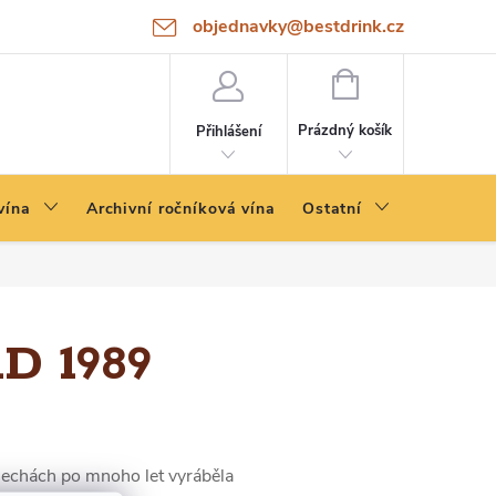
objednavky@bestdrink.cz
NÁKUPNÍ
KOŠÍK
Prázdný košík
Přihlášení
vína
Archivní ročníková vína
Ostatní
 1989
 Čechách po mnoho let vyráběla