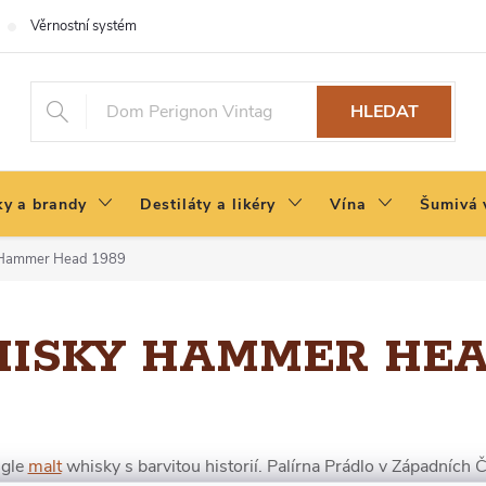
Věrnostní systém
HLEDAT
y a brandy
Destiláty a likéry
Vína
Šumivá 
 Hammer Head 1989
ISKY HAMMER HEAD
ngle
malt
whisky s barvitou historií. Palírna Prádlo v Západních