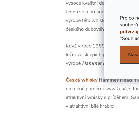
vysoce kvalitní destiláty. V roce 
Jedná se o přesně ten samý typ, j
Pro co n
výrobě této whisky se používal vý
souborů
českého dubového dřeva.
potvrzuj
"Souhlas
Když v roce 1989 došlo k pádu be
Nast
ležet ve sklepích po dobu více j
výrobě
Hammer Head single
mal
Česká whisky
Hammer Head
má
nicméně poměrně vyvážená, s tóny
atraktivní whisky s příběhem. Sam
v atraktivní bílé krabici.