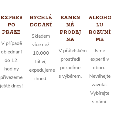
EXPRES
RYCHLÉ
KAMEN
ALKOHO
PO
DODÁNÍ
NÁ
LU
PRAZE
PRODEJ
ROZUMÍ
Skladem
NA
ME
V případě
více než
V přátelském
Jsme
objednání
10.000
prostředí
experti v
do 12.
láhví,
poradíme
oboru.
hodiny
expedujeme
s výběrem.
Neváhejte
přivezeme
ihned.
zavolat.
ještě dnes!
Vybírejte
s námi.