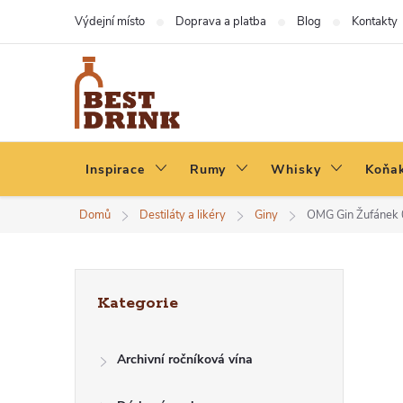
Přejít
Výdejní místo
Doprava a platba
Blog
Kontakty
na
obsah
Inspirace
Rumy
Whisky
Koňak
Domů
Destiláty a likéry
Giny
OMG Gin Žufánek 0
P
Přeskočit
Kategorie
kategorie
O
Archivní ročníková vína
S