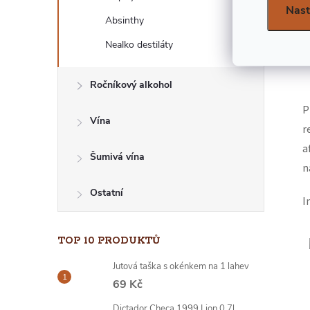
Nast
E
Absinthy
L
Nealko destiláty
Ročníkový alkohol
P
Vína
r
a
Šumivá vína
n
Ostatní
I
TOP 10 PRODUKTŮ
Jutová taška s okénkem na 1 lahev
69 Kč
Dictador Checa 1999 Lion 0,7l