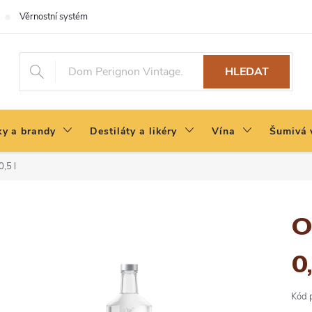
Věrnostní systém
HLEDAT
y a brandy
Destiláty a likéry
Vína
Šumivá 
,5 l
O
0
Kód 