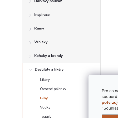
Dárkový poukaz
T
Inspirace
R
Rumy
A
Whisky
N
Koňaky a brandy
N
Í
Destiláty a likéry
Likéry
P
Ovocné pálenky
Pro co n
A
souborů
Giny
potvrzuj
Vodky
"Souhlas
N
Tequily