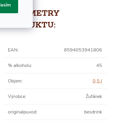
lasím
PARAMETRY
PRODUKTU:
EAN
:
8594053941806
% alkoholu
:
45
Objem
:
0,5 l
Výrobce
:
Žufánek
originalpuvod
:
besdrink