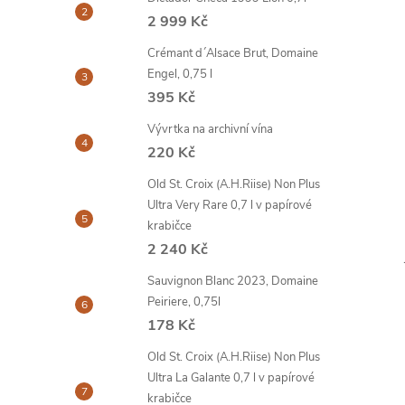
2 999 Kč
Crémant d´Alsace Brut, Domaine
Engel, 0,75 l
395 Kč
Vývrtka na archivní vína
220 Kč
Old St. Croix (A.H.Riise) Non Plus
Ultra Very Rare 0,7 l v papírové
krabičce
2 240 Kč
Sauvignon Blanc 2023, Domaine
Peiriere, 0,75l
178 Kč
Old St. Croix (A.H.Riise) Non Plus
Ultra La Galante 0,7 l v papírové
krabičce