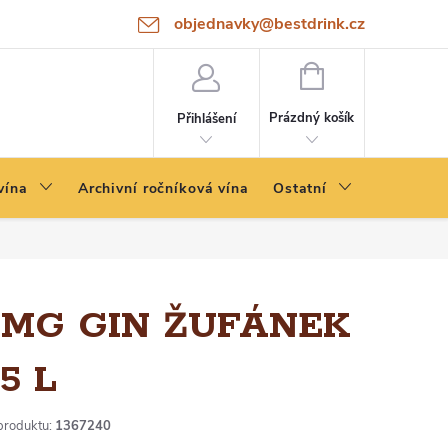
objednavky@bestdrink.cz
NÁKUPNÍ
KOŠÍK
Prázdný košík
Přihlášení
vína
Archivní ročníková vína
Ostatní
MG GIN ŽUFÁNEK
,5 L
produktu:
1367240