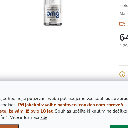
Pol
Na 
6
Měr
1 298
cena
Znač
ejpohodlnější používání webu potřebujeme váš
s
ouhlas
se zpra
 cookies.
Při jakékoliv volbě nastavení cookies nám zároveň
ete, že vám již bylo 18 let.
Souhlas udělíte kliknutím na tlačítko
POPIS PRODUKTU
ZNAČKA
ŽUFÁNE
ím".
Více informací
zde
.