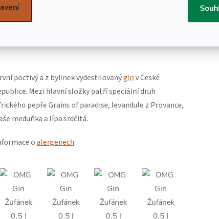
avení
Souh
DETAILNÍ POPIS
PRODUKTU
rvní poctivý a z bylinek vydestilovaný
gin
v České
epublice. Mezi hlavní složky patří speciální druh
frického pepře Grains of paradise, levandule z Provance,
aše meduňka a lípa srdčitá.
nformace o
alergenech
.