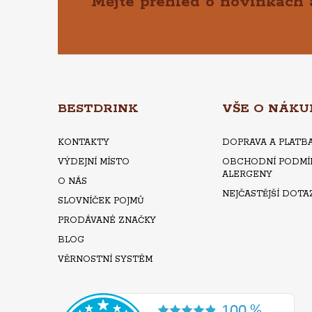
Mějte přehled o novinkách
Z
Á
P
A
BESTDRINK
VŠE O NÁKU
T
KONTAKTY
DOPRAVA A PLATB
VÝDEJNÍ MÍSTO
OBCHODNÍ PODMÍ
Í
ALERGENY
O NÁS
NEJČASTĚJŠÍ DOTA
SLOVNÍČEK POJMŮ
PRODÁVANÉ ZNAČKY
BLOG
VĚRNOSTNÍ SYSTÉM