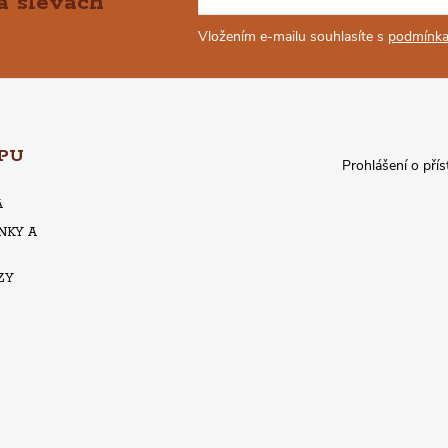
a slevách
Vložením e-mailu souhlasíte s
podmínka
PU
Prohlášení o přís
A
NKY A
ZY