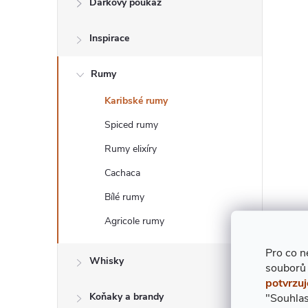
Dárkový poukaz
T
Inspirace
R
Rumy
A
Karibské rumy
N
Spiced rumy
N
Rumy elixíry
Cachaca
Í
Bílé rumy
P
Agricole rumy
A
Pro co n
Whisky
souborů
potvrzuj
N
Koňaky a brandy
"Souhlas