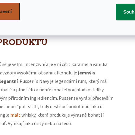
POPIS PRODUKTU
ZNAČKA
PUSSER
avení
Souh
DETAILNÍ POPIS
PRODUKTU
ůně je velmi intenzivní a je v ní cítit karamel a vanilka.
avzdory vysokému obsahu alkoholu je
jemný a
legantní
.
Pusser´s Navy je legendární rum, který má
ohaté a plné tělo a nepřekonatelnou hladkost díky
vým přírodním ingrediencím. Pusser se vyrábí především
etodou "pot-still", tedy destilací podobnou jako u
ingle
malt
whisky, která produkuje výrazně bohatší
huť. Vynikají jako čistý nebo na ledu.