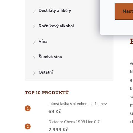
E
Destiláty a likéry
Nast
L
Ročníkový alkohol
Vína
Šumivá vína
V
N
Ostatní
e
b
TOP 10 PRODUKTŮ
s
Jutová taška s okénkem na 1 lahev
m
69 Kč
s
c
Dictador Checa 1999 Lion 0,7l
2 999 Kč