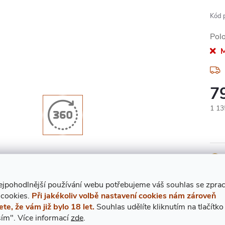
Kód 
Pol
M
7
Měr
1 135
cena
Znač
ejpohodlnější používání webu potřebujeme váš
s
ouhlas
se zpra
 cookies.
Při jakékoliv volbě nastavení cookies nám zároveň
ete, že vám již bylo 18 let.
Souhlas udělíte kliknutím na tlačítko
ím".
Více informací
zde
.