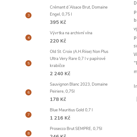
D
Crémant d´Alsace Brut, Domaine
p
Engel, 0,75 l
b
395 Kč
v
Vývrtka na archivní vína
p
220 Kč
s
Old St. Croix (A.H.Riise) Non Plus
V
Ultra Very Rare 0,7 l v papírové
"
krabičce
m
2 240 Kč
Sauvignon Blanc 2023, Domaine
I
Peiriere, 0,75l
178 Kč
Blue Mauritius Gold 0,7 l
1 216 Kč
Prosecco Brut SEMPRE, 0,75l
246 Kč