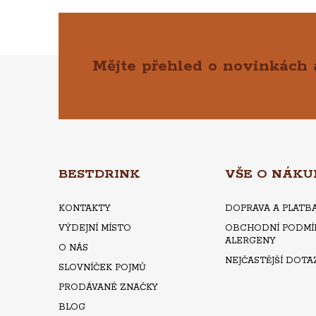
Mějte přehled o novinkách
Z
Á
P
A
BESTDRINK
VŠE O NÁKU
T
KONTAKTY
DOPRAVA A PLATB
VÝDEJNÍ MÍSTO
OBCHODNÍ PODMÍ
Í
ALERGENY
O NÁS
NEJČASTĚJŠÍ DOTA
SLOVNÍČEK POJMŮ
PRODÁVANÉ ZNAČKY
BLOG