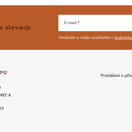
E-mail
a slevách
Vložením e-mailu souhlasíte s
podmínka
PU
Prohlášení o přís
A
NKY A
ZY