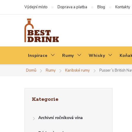
Přejít
Výdejní místo
Doprava a platba
Blog
Kontakty
na
obsah
Inspirace
Rumy
Whisky
Koňak
Domů
Rumy
Karibské rumy
Pusser´s British N
P
Přeskočit
Kategorie
kategorie
O
Archivní ročníková vína
S