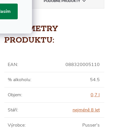
'S
PODOBNÉ PRODUKTY
lasím
PARAMETRY
PRODUKTU:
EAN
:
088320005110
% alkoholu
:
54.5
Objem
:
0,7 l
Stáří
:
nejméně 8 let
Výrobce
:
Pusser's