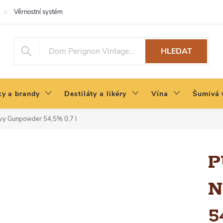
Věrnostní systém
HLEDAT
y a brandy
Destiláty a likéry
Vína
Šumivá 
avy Gunpowder 54,5% 0,7 l
P
N
5