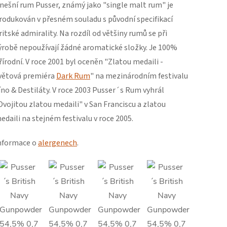
nešní rum Pusser, známý jako "single malt rum" je
rodukován v přesném souladu s původní specifikací
ritské admirality. Na rozdíl od většiny rumů se při
ýrobě nepoužívají žádné aromatické složky. Je 100%
řírodní. V roce 2001 byl oceněn "Zlatou medaili -
větová premiéra
Dark Rum
" na mezinárodním festivalu
íno & Destiláty. V roce 2003 Pusser´s Rum vyhrál
Dvojitou zlatou medaili" v San Franciscu a zlatou
edaili na stejném festivalu v roce 2005.
nformace o
alergenech
.