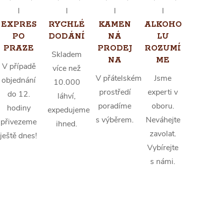
EXPRES
RYCHLÉ
KAMEN
ALKOHO
PO
DODÁNÍ
NÁ
LU
PRAZE
PRODEJ
ROZUMÍ
Skladem
NA
ME
V případě
více než
V přátelském
Jsme
objednání
10.000
prostředí
experti v
do 12.
láhví,
poradíme
oboru.
hodiny
expedujeme
s výběrem.
Neváhejte
přivezeme
ihned.
zavolat.
ještě dnes!
Vybírejte
s námi.