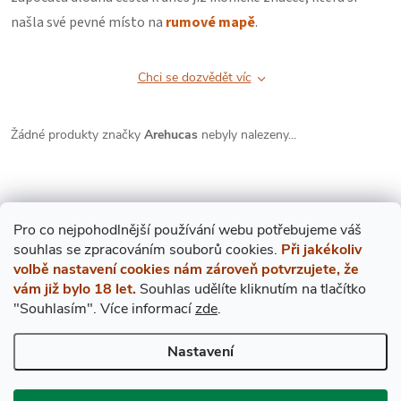
našla své pevné místo na
rumové mapě
.
Chci se dozvědět víc
Žádné produkty značky
Arehucas
nebyly nalezeny...
Pro co nejpohodlnější používání webu potřebujeme váš
s
ouhlas
se zpracováním souborů cookies.
Při jakékoliv
volbě nastavení cookies nám zároveň potvrzujete, že
Mějte přehled o novinkách
vám již bylo 18 let.
Souhlas udělíte kliknutím na tlačítko
a slevách
Z
"Souhlasím".
Více informací
zde
.
Á
Nastavení
E-mail
ODEBÍRAT