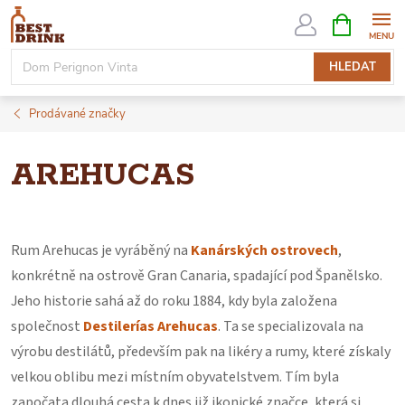
Přejít
NÁKUPNÍ
KOŠÍK
na
obsah
HLEDAT
Prodávané značky
AREHUCAS
Rum Arehucas je vyráběný na
Kanárských ostrovech
,
konkrétně na ostrově Gran Canaria, spadající pod Španělsko.
Jeho historie sahá až do roku 1884, kdy byla založena
společnost
Destilerías Arehucas
. Ta se specializovala na
výrobu destilátů, především pak na likéry a rumy, které získaly
velkou oblibu mezi místním obyvatelstvem. Tím byla
započata dlouhá cesta k dnes již ikonické značce, která si