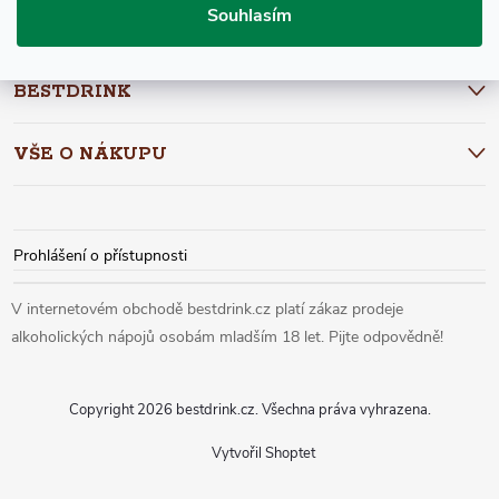
P
Vložením e-mailu souhlasíte s
podmínkami ochrany osobních údajů
Souhlasím
A
BESTDRINK
T
VŠE O NÁKUPU
Í
Prohlášení o přístupnosti
Copyright 2026
bestdrink.cz
. Všechna práva vyhrazena.
Vytvořil Shoptet