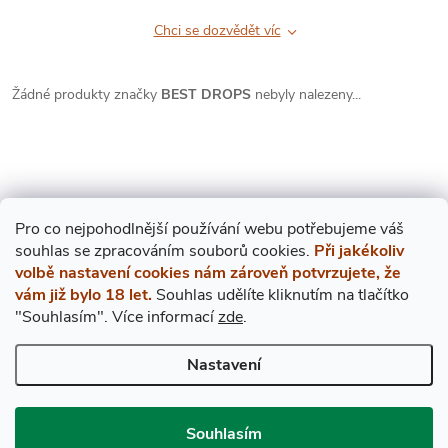
Chci se dozvědět víc
Žádné produkty značky
BEST DROPS
nebyly nalezeny...
Pro co nejpohodlnější používání webu potřebujeme váš
Mějte přehled o novinkách
s
ouhlas
se zpracováním souborů cookies.
Při jakékoliv
volbě nastavení cookies nám zároveň potvrzujete, že
a slevách
Z
vám již bylo 18 let.
Souhlas udělíte kliknutím na tlačítko
"Souhlasím".
Více informací
zde
.
Á
E-mail
ODEBÍRAT
Nastavení
P
Vložením e-mailu souhlasíte s
podmínkami ochrany osobních údajů
Souhlasím
A