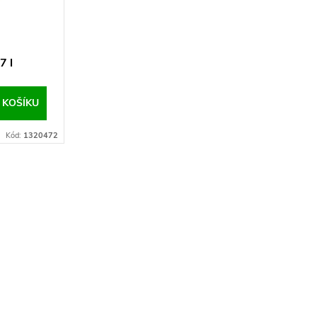
7 l
 KOŠÍKU
Kód:
1320472