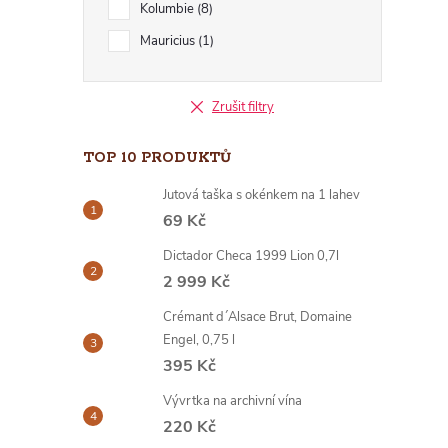
Kolumbie
8
I
Mauricius
1
Zrušit filtry
TOP 10 PRODUKTŮ
Jutová taška s okénkem na 1 lahev
69 Kč
Dictador Checa 1999 Lion 0,7l
2 999 Kč
Crémant d´Alsace Brut, Domaine
Engel, 0,75 l
395 Kč
Vývrtka na archivní vína
220 Kč