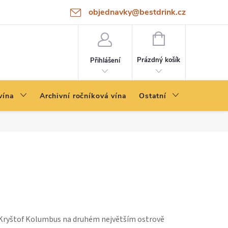
objednavky@bestdrink.cz
NÁKUPNÍ
KOŠÍK
Prázdný košík
Přihlášení
vína
Archivní ročníková vína
Ostatní
l Kryštof Kolumbus na druhém největším ostrově