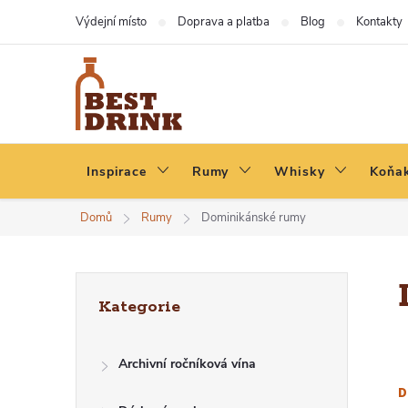
Přejít
Výdejní místo
Doprava a platba
Blog
Kontakty
na
obsah
Inspirace
Rumy
Whisky
Koňak
Domů
Rumy
Dominikánské rumy
P
Přeskočit
Kategorie
kategorie
O
Archivní ročníková vína
S
D