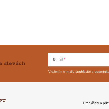
E-mail
a slevách
Vložením e-mailu souhlasíte s
podmínka
PU
Prohlášení o přís