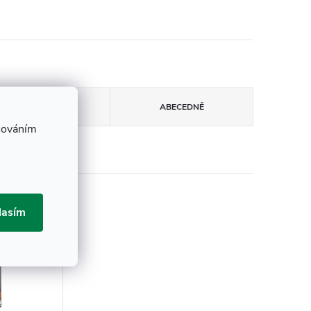
NEJPRODÁVANĚJŠÍ
ABECEDNĚ
cováním
lasím