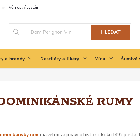
Věrnostní systém
HLEDAT
y a brandy
Destiláty a likéry
Vína
Šumivá 
DOMINIKÁNSKÉ RUMY
ominikánský rum
má velmi zajímavou historii. Roku 1492 přistá