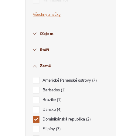
Rammstein
0
Všechny značky
Í
Objem
Stáří
Země
Americké Panenské ostrovy
7
Barbados
1
Brazílie
1
Dánsko
4
Dominikánská republika
2
Filipíny
3