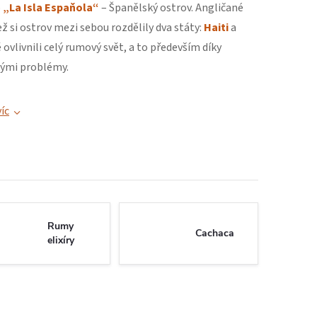
o
„La Isla Espaňola“
– Španělský ostrov. Angličané
než si ostrov mezi sebou rozdělily dva státy:
Haiti
a
ovlivnili celý rumový svět, a to především díky
kými problémy.
íc
Rumy
Cachaca
elixíry