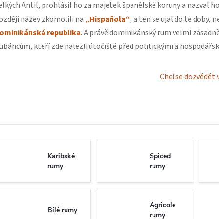
elkých Antil, prohlásil ho za majetek španělské koruny a nazval h
ozději název zkomolili na
„Hispaňola“
, a ten se ujal do té doby, 
ominikánská republika
. A právě dominikánský rum velmi zásadně 
ubáncům, kteří zde nalezli útočiště před politickými a hospodářs
Chci se dozvědět v
Karibské
Spiced
rumy
rumy
Agricole
Bílé rumy
rumy