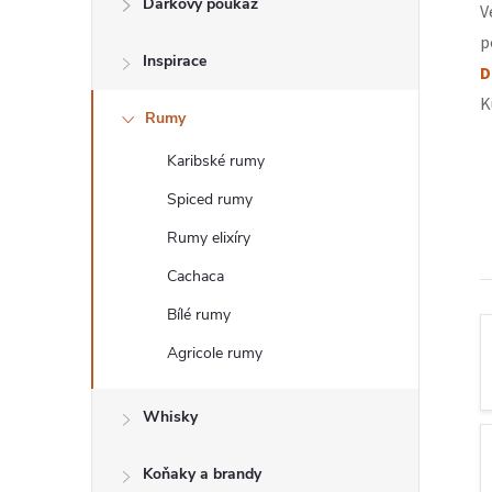
Dárkový poukaz
V
T
p
Inspirace
R
D
K
Rumy
A
Karibské rumy
N
Spiced rumy
N
Rumy elixíry
Cachaca
Í
Bílé rumy
P
Agricole rumy
A
Whisky
N
Koňaky a brandy