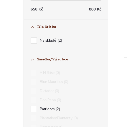
650
Kč
880
Kč
Dle štítku
Na skladě
2
A.H.Riise
0
Blue Mauritius
0
Dictador
0
Don Papa
0
Patridom
2
Plantation/Planteray
0