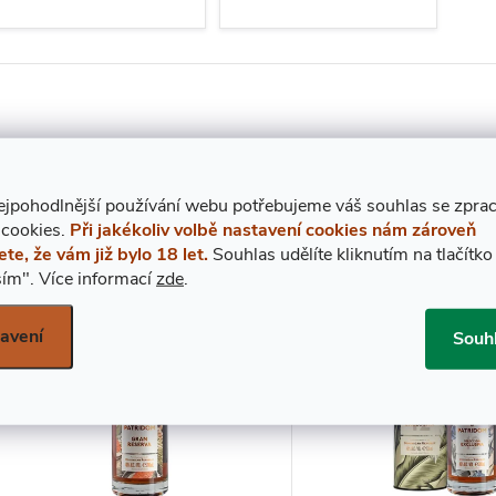
Ř
NEJLEVNĚJŠÍ
NEJDRAŽŠÍ
ejpohodlnější používání webu potřebujeme váš
s
ouhlas
se zpra
A
 cookies.
Při jakékoliv volbě nastavení cookies nám zároveň
položek celkem
ete, že vám již bylo 18 let.
Souhlas udělíte kliknutím na tlačítko
Z
ím".
Více informací
zde
.
V
E
avení
Souh
Ý
N
P