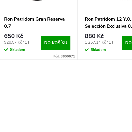
P
S
R
P
Ron Patridom Gran Reserva
Ron Patridom 12 Y.O.
0,7 l
Selección Exclusiva 0,
O
R
650 Kč
880 Kč
D
Měrná
Měrná
928,57 Kč / 1 l
1 257,14 Kč / 1 l
DO KOŠÍKU
DO
O
cena:
cena:
Skladem
Skladem
U
Kód:
3600071
D
K
U
O
T
V
K
Ů
L
T
Á
Ů
D