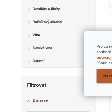
E
Destiláty a likéry
L
Ročníkový alkohol
Vína
Pro co n
Šumivá vína
souborů
2
potvrzuj
Ostatní
"Souhlas
Nast
Í
Dle ceny
I