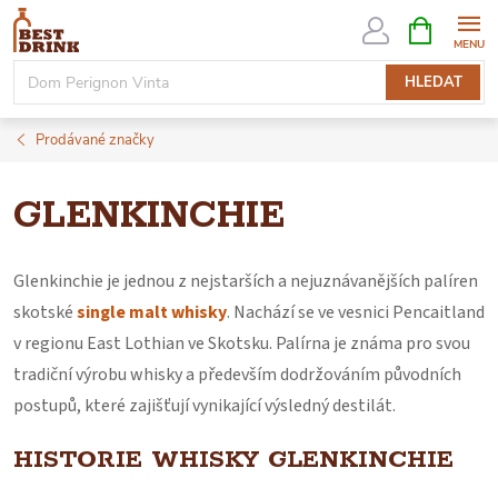
Přejít
NÁKUPNÍ
KOŠÍK
na
obsah
HLEDAT
Prodávané značky
GLENKINCHIE
Glenkinchie je jednou z nejstarších a nejuznávanějších palíren
skotské
single malt whisky
. Nachází se ve vesnici Pencaitland
v regionu East Lothian ve Skotsku. Palírna je známa pro svou
tradiční výrobu whisky a především dodržováním původních
postupů, které zajišťují vynikající výsledný destilát.
HISTORIE WHISKY GLENKINCHIE