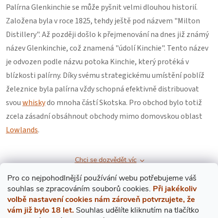
Palírna Glenkinchie se může pyšnit velmi dlouhou historií.
Založena byla v roce 1825, tehdy ještě pod názvem "Milton
Distillery". Až později došlo k přejmenování na dnes již známý
název Glenkinchie, což znamená "údolí Kinchie". Tento název
je odvozen podle názvu potoka Kinchie, který protéká v
blízkosti palírny. Díky svému strategickému umístění poblíž
železnice byla palírna vždy schopná efektivně distribuovat
svou
whisky
do mnoha částí Skotska. Pro obchod bylo totiž
zcela zásadní obsáhnout obchody mimo domovskou oblast
Lowlands
.
Chci se dozvědět víc
Pro co nejpohodlnější používání webu potřebujeme váš
Žádné produkty značky
Glenkinchie
nebyly nalezeny...
s
ouhlas
se zpracováním souborů cookies.
Při jakékoliv
volbě nastavení cookies nám zároveň potvrzujete, že
vám již bylo 18 let.
Souhlas udělíte kliknutím na tlačítko