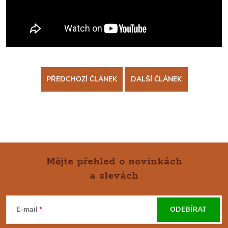
PŘEDCHOZÍ ČLÁNEK
DALŠÍ ČLÁNEK
Mějte přehled o novinkách
a slevách
Z
Á
E-mail
ODEBÍRAT