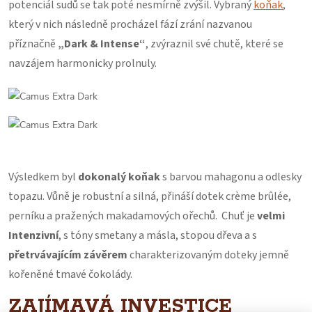
potenciál sudů se tak poté nesmírně zvýšil. Vybraný
koňak
,
který v nich následně procházel fází zrání nazvanou
příznačně
„Dark & Intense“
, zvýraznil své chutě, které se
navzájem harmonicky prolnuly.
Výsledkem byl
dokonalý koňak
s barvou mahagonu a odlesky
topazu. Vůně je robustní a silná, přináší dotek crème brûlée,
perníku a pražených makadamových ořechů. Chuť je
velmi
Intenzivní
, s tóny smetany a másla, stopou dřeva a s
přetrvávajícím závěrem
charakterizovaným doteky jemně
kořeněné tmavé čokolády.
ZAJÍMAVÁ INVESTICE