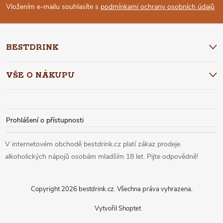
P
Vložením e-mailu souhlasíte s
podmínkami ochrany osobních údajů
A
BESTDRINK
T
VŠE O NÁKUPU
Í
Prohlášení o přístupnosti
Copyright 2026
bestdrink.cz
. Všechna práva vyhrazena.
Vytvořil Shoptet