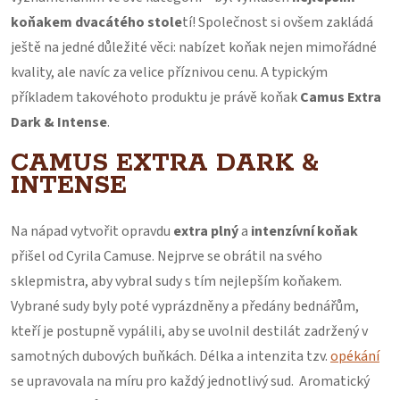
koňakem dvacátého stole
tí! Společnost si ovšem zakládá
ještě na jedné důležité věci: nabízet koňak nejen mimořádné
kvality, ale navíc za velice příznivou cenu. A typickým
příkladem takovéhoto produktu je právě koňak
Camus Extra
Dark & Intense
.
CAMUS EXTRA DARK &
INTENSE
Na nápad vytvořit opravdu
extra plný
a
intenzívní koňak
přišel od Cyrila Camuse. Nejprve se obrátil na svého
sklepmistra, aby vybral sudy s tím nejlepším koňakem.
Vybrané sudy byly poté vyprázdněny a předány bednářům,
kteří je postupně vypálili, aby se uvolnil destilát zadržený v
samotných dubových buňkách. Délka a intenzita tzv.
opékání
se upravovala na míru pro každý jednotlivý sud. Aromatický