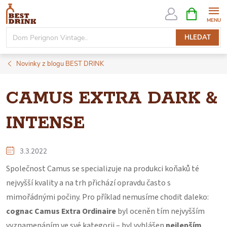
Přejít
NÁKUPNÍ
KOŠÍK
na
obsah
HLEDAT
Novinky z blogu BEST DRINK
CAMUS EXTRA DARK &
INTENSE
3.3.2022
Společnost Camus se specializuje na produkci koňaků té
nejvyšší kvality a na trh přichází opravdu často s
mimořádnými počiny. Pro příklad nemusíme chodit daleko:
cognac Camus Extra Ordinaire
byl oceněn tím nejvyšším
vyznamenáním ve své kategorii – byl vyhlášen
nejlepším