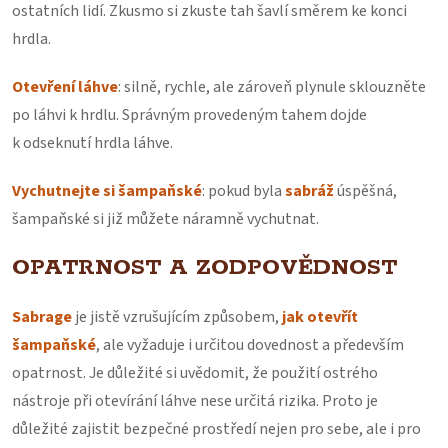
ostatních lidí. Zkusmo si zkuste tah šavlí směrem ke konci
hrdla.
Otevření láhve
: silně, rychle, ale zároveň plynule sklouzněte
po láhvi k hrdlu. Správným provedeným tahem dojde
k odseknutí hrdla láhve.
Vychutnejte si šampaňské
: pokud byla
sabráž
úspěšná,
šampaňské si již můžete náramně vychutnat.
OPATRNOST A ZODPOVĚDNOST
Sabrage
je jistě vzrušujícím způsobem,
jak otevřít
šampaňské
, ale vyžaduje i určitou dovednost a především
opatrnost. Je důležité si uvědomit, že použití ostrého
nástroje při otevírání láhve nese určitá rizika. Proto je
důležité zajistit bezpečné prostředí nejen pro sebe, ale i pro