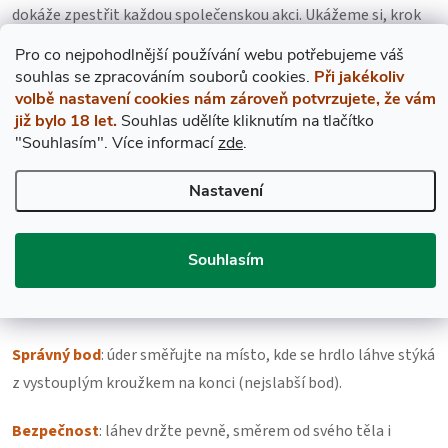
dokáže zpestřit každou společenskou akci. Ukážeme si, krok
za krokem, jak na to:
Pro co nejpohodlnější používání webu potřebujeme váš
s
ouhlas
se zpracováním souborů cookies.
Při jakékoliv
Vyberte vhodnou láhev šampaňského
: nejlepší jsou láhve s
volbě nastavení cookies nám zároveň potvrzujete, že vám
výrazným kroužkem na hrdle, které je jasně viditelné. Ideální
již bylo 18 let.
Souhlas udělíte kliknutím na tlačítko
"Souhlasím".
Více informací
zde
.
je například
Dom Perignon
,
Veuve Cliquot
nebo
šampaňské
Yves Jacques
.
Nastavení
Teplota šampaňského
: šampaňské pořádně vychlaďte (3-
5˚C), jinak by
šumivé víno
mohlo všechno "vyběhnout" z láhve
Souhlasím
a názorně byste se přesvědčili
kolik bublinek obsahuje
šampaňské
.
Správný bod
: úder směřujte na místo, kde se hrdlo láhve stýká
z vystouplým kroužkem na konci (nejslabší bod).
Bezpečnost
: láhev držte pevně, směrem od svého těla i