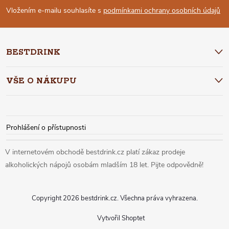
P
Vložením e-mailu souhlasíte s
podmínkami ochrany osobních údajů
A
BESTDRINK
T
VŠE O NÁKUPU
Í
Prohlášení o přístupnosti
Copyright 2026
bestdrink.cz
. Všechna práva vyhrazena.
Vytvořil Shoptet