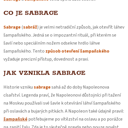
CO JE SABRAGE
Sabrage
(
sabráž
) je velmi netradiční způsob, jak otevřít láhev
šampaňského. Jedná se o impozantní rituál, při kterém se
šavlí nebo speciálním nožem odsekne hrdlo láhve
šampaňského. Tento
způsob otevření šampaňského
vyžaduje precizní přístup, dovednost a praxi.
JAK VZNIKLA SABRAGE
Historie vzniku
sabrage
sahá až do doby Napoleonova
císařství. Legenda praví, že Napoleonovi důstojníci při tažení
na Moskvu používali své šavle k otevírání láhví šampaňského
při oslavách a bujarých pitkách. A Napoleon také údajně pravil:
šampaňské
potřebujeme po vítězství na oslavu a po porážce
na zapití žalu. Zda je to skutečně pravda nebo pouze pověst,