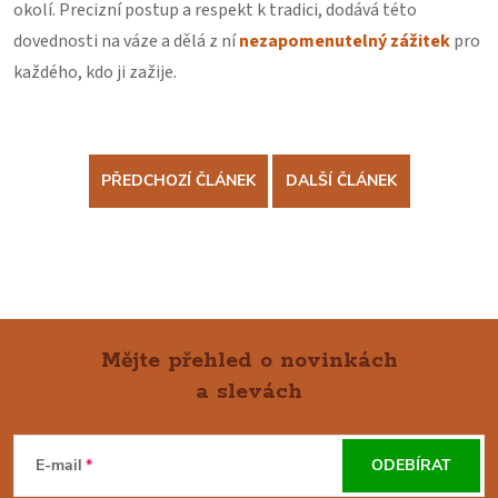
okolí. Precizní postup a respekt k tradici, dodává této
dovednosti na váze a dělá z ní
nezapomenutelný zážitek
pro
každého, kdo ji zažije.
PŘEDCHOZÍ ČLÁNEK
DALŠÍ ČLÁNEK
Mějte přehled o novinkách
a slevách
Z
Á
E-mail
ODEBÍRAT