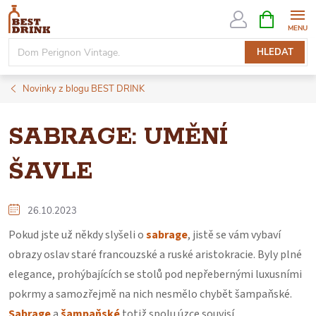
Přejít
NÁKUPNÍ
KOŠÍK
na
obsah
HLEDAT
Novinky z blogu BEST DRINK
SABRAGE: UMĚNÍ
ŠAVLE
26.10.2023
Pokud jste už někdy slyšeli o
sabrage
, jistě se vám vybaví
obrazy oslav staré francouzské a ruské aristokracie. Byly plné
elegance, prohýbajících se stolů pod nepřebernými luxusními
pokrmy a samozřejmě na nich nesmělo chybět šampaňské.
Sabrage
a
šampaňské
totiž spolu úzce souvisí.