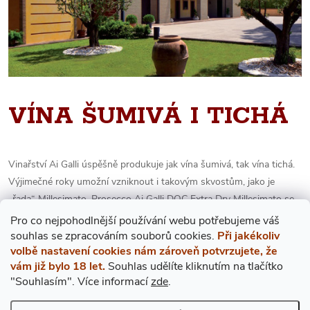
VÍNA ŠUMIVÁ I TICHÁ
Vinařství Ai Galli úspěšně produkuje jak vína šumivá, tak vína tichá.
Výjimečné roky umožní vzniknout i takovým skvostům, jako je
„řada“ Millesimato. Prosecco Ai Galli DOC Extra Dry Millesimato se
produkuje pouze ve výjimečných ročnících. Má krásně světle
Pro co nejpohodlnější používání webu potřebujeme váš
slámovou barvu s jemným dlouhotrvajícím perlením. Od roku 2020
s
ouhlas
se zpracováním souborů cookies.
Při jakékoliv
volbě nastavení cookies nám zároveň potvrzujete, že
je legislativně možno produkovat i Prosecca růžová. Prosecco Rosé
vám již bylo 18 let.
Souhlas udělíte kliknutím na tlačítko
Ai Galli DOC
Brut
Millesimato má elegantní světle růžovou barvu s
"Souhlasím".
Více informací
zde
.
jemným dlouhotrvajícím perlením a bohatou pěnou. Květinová vůně
je podbarvená vůní jahod, malin a jablek. Typická odrůda Glera je u