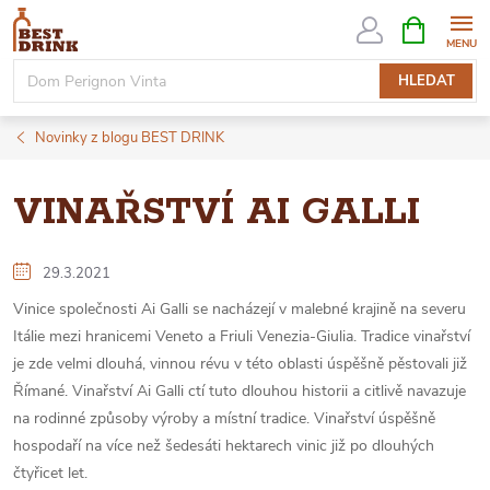
Přejít
NÁKUPNÍ
KOŠÍK
na
obsah
HLEDAT
Novinky z blogu BEST DRINK
VINAŘSTVÍ AI GALLI
29.3.2021
Vinice společnosti Ai Galli se nacházejí v malebné krajině na severu
Itálie mezi hranicemi Veneto a Friuli Venezia-Giulia. Tradice vinařství
je zde velmi dlouhá, vinnou révu v této oblasti úspěšně pěstovali již
Římané. Vinařství Ai Galli ctí tuto dlouhou historii a citlivě navazuje
na rodinné způsoby výroby a místní tradice. Vinařství úspěšně
hospodaří na více než šedesáti hektarech vinic již po dlouhých
čtyřicet let.