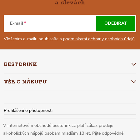
a slevách
Z
Á
E-mail
ODEBÍRAT
P
Vložením e-mailu souhlasíte s
podmínkami ochrany osobních údajů
A
BESTDRINK
T
VŠE O NÁKUPU
Í
Prohlášení o přístupnosti