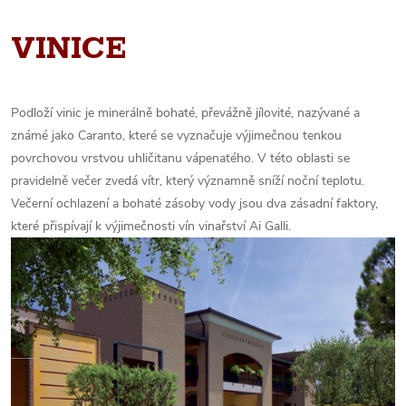
VINICE
Podloží vinic je minerálně bohaté, převážně jílovité, nazývané a
známé jako Caranto, které se vyznačuje výjimečnou tenkou
povrchovou vrstvou uhličitanu vápenatého. V této oblasti se
pravidelně večer zvedá vítr, který významně sníží noční teplotu.
Večerní ochlazení a bohaté zásoby vody jsou dva zásadní faktory,
které přispívají k výjimečnosti vín vinařství Ai Galli.