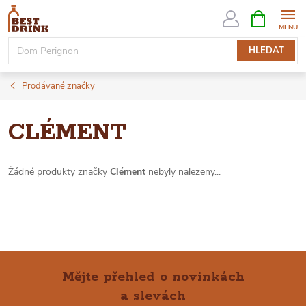
Přejít
NÁKUPNÍ
KOŠÍK
na
obsah
HLEDAT
Prodávané značky
CLÉMENT
Žádné produkty značky
Clément
nebyly nalezeny...
Mějte přehled o novinkách
a slevách