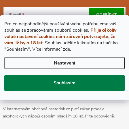
Z
Á
E-mail
ODEBÍRAT
Pro co nejpohodlnější používání webu potřebujeme váš
P
Vložením e-mailu souhlasíte s
podmínkami ochrany osobních údajů
s
ouhlas
se zpracováním souborů cookies.
Při jakékoliv
volbě nastavení cookies nám zároveň potvrzujete, že
A
vám již bylo 18 let.
Souhlas udělíte kliknutím na tlačítko
"Souhlasím".
Více informací
zde
.
BESTDRINK
T
Nastavení
VŠE O NÁKUPU
Í
Souhlasím
Prohlášení o přístupnosti