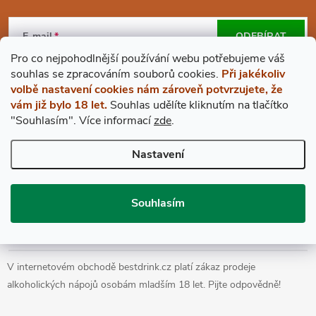
Z
Á
E-mail
ODEBÍRAT
Pro co nejpohodlnější používání webu potřebujeme váš
P
Vložením e-mailu souhlasíte s
podmínkami ochrany osobních údajů
s
ouhlas
se zpracováním souborů cookies.
Při jakékoliv
volbě nastavení cookies nám zároveň potvrzujete, že
A
vám již bylo 18 let.
Souhlas udělíte kliknutím na tlačítko
"Souhlasím".
Více informací
zde
.
BESTDRINK
T
Nastavení
VŠE O NÁKUPU
Í
Souhlasím
Prohlášení o přístupnosti