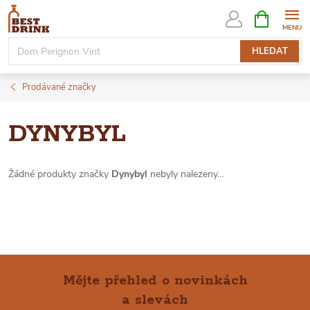
Přejít
NÁKUPNÍ
KOŠÍK
na
obsah
HLEDAT
Prodávané značky
DYNYBYL
Žádné produkty značky
Dynybyl
nebyly nalezeny...
Mějte přehled o novinkách
a slevách