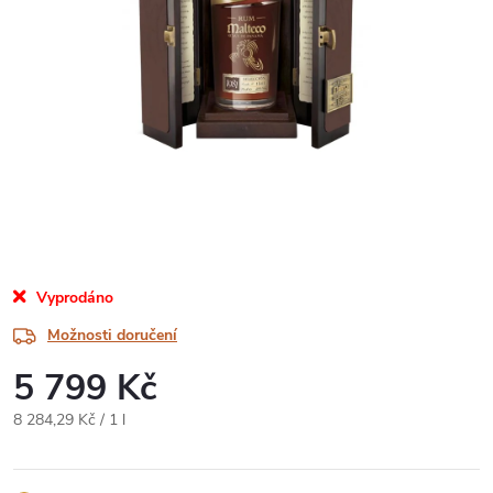
Vyprodáno
Možnosti doručení
5 799 Kč
Měrná
8 284,29 Kč / 1 l
cena: