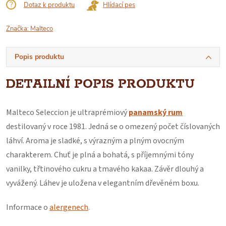
Dotaz k produktu
Hlídací pes
Značka:
Malteco
Popis produktu
DETAILNÍ POPIS PRODUKTU
Malteco Seleccion je ultraprémiový
panamský rum
destilovaný v roce 1981. Jedná se o omezený počet číslovaných
láhví. Aroma je sladké, s
výrazným a plným ovocným
charakterem. Chuť je plná a bohatá, s příjemnými tóny
vanilky, třtinového cukru a tmavého kakaa. Závěr dlouhý a
vyvážený. Láhev je uložena v elegantním dřevěném boxu.
Informace o
alergenech
.