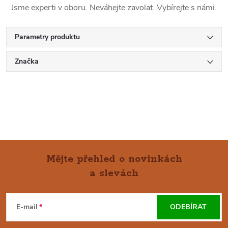
Jsme experti v oboru. Neváhejte zavolat. Vybírejte s námi.
Parametry produktu
Značka
Mějte přehled o novinkách
a slevách
Z
Á
E-mail
ODEBÍRAT