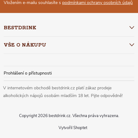
P
Vložením e-mailu souhlasíte s
podmínkami ochrany osobních údajů
A
BESTDRINK
T
VŠE O NÁKUPU
Í
Prohlášení o přístupnosti
Copyright 2026
bestdrink.cz
. Všechna práva vyhrazena.
Vytvořil Shoptet