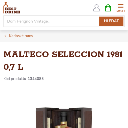
Přejít
NÁKUPNÍ
KOŠÍK
na
obsah
HLEDAT
Karibské rumy
MALTECO SELECCION 1981
0,7 L
Kód produktu:
1344085