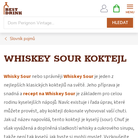
Přejít
NÁKUPNÍ
KOŠÍK
na
obsah
HLEDAT
Slovník pojmů
WHISKEY SOUR KOKTEJL
Whisky Sour
nebo správněji
Whiskey Sour
je jeden z
nejlepších klasických koktejlů na světě. Jeho příprava je
snadná a
recept na Whiskey Sour
je základem pro celou
rodinu kyselejších nápojů. Navíc existuje i řada úprav, které
můžete provést, aby koktejl dokonale vyhovoval vaší chuti.
Jak už název napovídá, tento koktejl je kyselý (sour). Chuť je
však vyvážená a doplněná sladkostí whisky a cukrového sirupu,
takže není tak kyselý, jak byste si mohli myslet. Vyzkoušejte