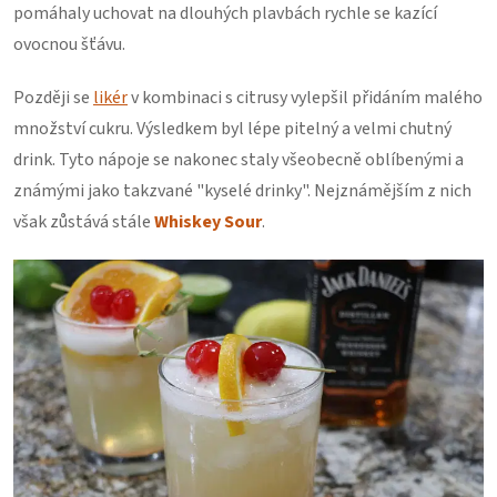
pomáhaly uchovat na dlouhých plavbách rychle se kazící
ovocnou šťávu.
Později se
likér
v kombinaci s citrusy vylepšil přidáním malého
množství cukru. Výsledkem byl lépe pitelný a velmi chutný
drink. Tyto nápoje se nakonec staly všeobecně oblíbenými a
známými jako takzvané "kyselé drinky". Nejznámějším z nich
však zůstává stále
Whiskey Sour
.