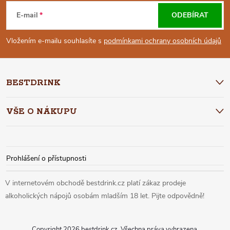
Á
E-mail
ODEBÍRAT
P
Vložením e-mailu souhlasíte s
podmínkami ochrany osobních údajů
A
BESTDRINK
T
VŠE O NÁKUPU
Í
Prohlášení o přístupnosti
Copyright 2026
bestdrink.cz
. Všechna práva vyhrazena.