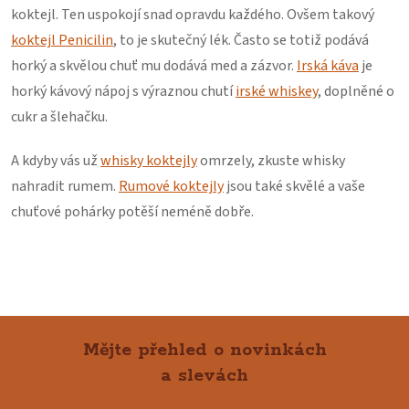
koktejl. Ten uspokojí snad opravdu každého. Ovšem takový
koktejl Penicilin
, to je skutečný lék. Často se totiž podává
horký a skvělou chuť mu dodává med a zázvor.
Irská káva
je
horký kávový nápoj s výraznou chutí
irské whiskey
, doplněné o
cukr a šlehačku.
A kdyby vás už
whisky koktejly
omrzely, zkuste whisky
nahradit rumem.
Rumové koktejly
jsou také skvělé a vaše
chuťové pohárky potěší neméně dobře.
Mějte přehled o novinkách
a slevách
Z