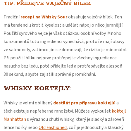
TIP: PŘIDEJTE VAJEČNÝ BÍLEK
Tradiční
recept na Whisky Sour
obsahuje vaječný bílek. Ten
má tendenci zkrotit kyselost a udělat nápoj o něco jemnější.
Použití syrového vejce je však otázkou osobní volby. Mnoho
konzumentů tuto ingredienci vynechává, protože mají obavy
ze salmonely, zatímco jiní se domnívají, že riziko je minimální.
Při použití bílku nejprve protřepejte všechny ingredience
nasucho bez ledu, poté přidejte led a protřepávejte alespoň
30 sekund, abyste zajistili správné promíchání.
WHISKY KOKTEJLY:
Whisky je velmi oblíbený
destilát pro přípravu koktejlů
a
těch existuje nepřeberné množství. Můžete vyzkoušet
koktejl
Manhattan
s výraznou chutí whisky, který je sladký a zároveň
lehce hořký nebo
Old Fashioned
, což je jednoduchý a klasický