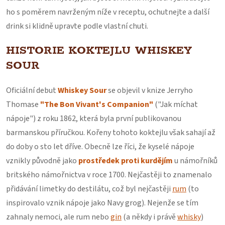
ho s poměrem navrženým níže v receptu, ochutnejte a další
drink si klidně upravte podle vlastní chuti.
HISTORIE KOKTEJLU WHISKEY
SOUR
Oficiální debut
Whiskey Sour
se objevil v knize Jerryho
Thomase
"The Bon Vivant's Companion"
("Jak míchat
nápoje") z roku 1862, která byla první publikovanou
barmanskou příručkou. Kořeny tohoto koktejlu však sahají až
do doby o sto let dříve. Obecně lze říci, že kyselé nápoje
vznikly původně jako
prostředek proti kurdějím
u námořníků
britského námořnictva v roce 1700. Nejčastěji to znamenalo
přidávání limetky do destilátu, což byl nejčastěji
rum
(to
inspirovalo vznik nápoje jako Navy grog). Nejenže se tím
zahnaly nemoci, ale rum nebo
gin
(a někdy i právě
whisky
)