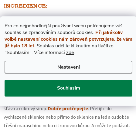
INGREDIENCE:
4,5 cl bourbonu nebo
tennesee whiskey
Pro co nejpohodlnější používání webu potřebujeme váš
s
ouhlas
se zpracováním souborů cookies.
Při jakékoliv
3 cl čerstvě vymačkané citronové šťávy nebo
citronové šťávy
volbě nastavení cookies nám zároveň potvrzujete, že vám
již bylo 18 let.
Souhlas udělíte kliknutím na tlačítko
1,5 cl cukrového sirupu (cukerný roztok)
"Souhlasím".
Více informací
zde
.
Třešně maraschino (nebo citronová kůra), ozdoba
Nastavení
POSTUP:
Souhlasím
Shromážděte ingredience. Do koktejlového šejkru
naplněného ledem nalijte
bourbon
nebo whiskey, citronovou
šťávu a cukrový sirup.
Dobře protřepejte
. Přelijte do
vychlazené sklenice nebo přímo do sklenice na led a ozdobte
třešní maraschino nebo citronovou kůrou. A můžete podávat.