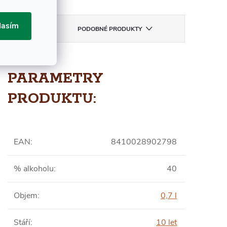
lasím
RAS
PODOBNÉ PRODUKTY
PARAMETRY
PRODUKTU:
EAN
:
8410028902798
% alkoholu
:
40
Objem
:
0,7 l
Stáří
:
10 let