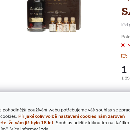
S
Kód 
Pol
M
1
Měr
1 898
cena
ejpohodlnější používání webu potřebujeme váš
s
ouhlas
se zpra
 cookies.
Při jakékoliv volbě nastavení cookies nám zároveň
Znač
ete, že vám již bylo 18 let.
Souhlas udělíte kliknutím na tlačítko
ím".
Více informací
zde
.