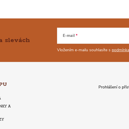
E-mail
a slevách
Vložením e-mailu souhlasíte s
podmínka
PU
Prohlášení o přís
A
NKY A
ZY