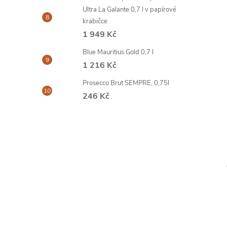
Ultra La Galante 0,7 l v papírové
krabičce
1 949 Kč
Blue Mauritius Gold 0,7 l
1 216 Kč
Prosecco Brut SEMPRE, 0,75l
246 Kč