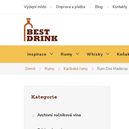
Přejít
Výdejní místo
Doprava a platba
Blog
Kontakty
na
obsah
Inspirace
Rumy
Whisky
Koňak
Domů
Rumy
Karibské rumy
Rum Dos Maderas P.
P
Přeskočit
Kategorie
kategorie
O
Archivní ročníková vína
S