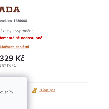
ADA
produktu:
1289008
ožka byla vyprodána…
omentálně nedostupné
Možnosti doručení
 329 Kč
ná
,57 Kč / 1 l
:
Dotaz k produktu
Hlídací pes
cováním
ka:
Dos Maderas