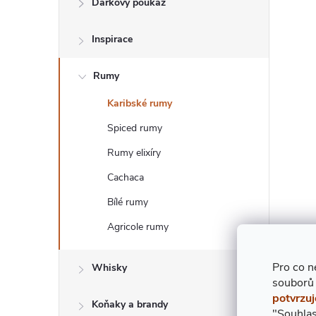
Dárkový poukaz
T
Inspirace
R
Rumy
A
Karibské rumy
N
Spiced rumy
N
Rumy elixíry
Cachaca
Í
Bílé rumy
P
Agricole rumy
A
Pro co n
Whisky
souborů
N
potvrzuj
Koňaky a brandy
"Souhlas