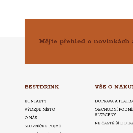
Mějte přehled o novinkách
Z
Á
P
A
BESTDRINK
VŠE O NÁKU
T
KONTAKTY
DOPRAVA A PLATB
VÝDEJNÍ MÍSTO
OBCHODNÍ PODMÍ
Í
ALERGENY
O NÁS
NEJČASTĚJŠÍ DOTA
SLOVNÍČEK POJMŮ