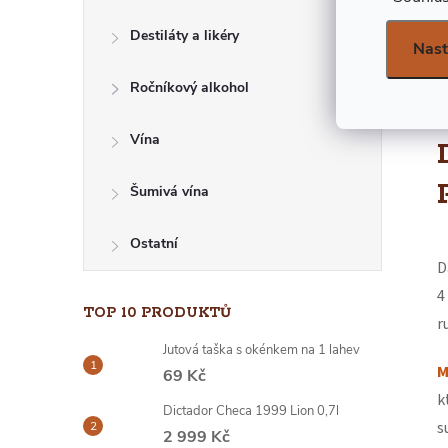
E
Destiláty a likéry
Nast
L
Ročníkový alkohol
Vína
Šumivá vína
Ostatní
D
4
TOP 10 PRODUKTŮ
r
Jutová taška s okénkem na 1 lahev
M
69 Kč
k
Dictador Checa 1999 Lion 0,7l
s
2 999 Kč