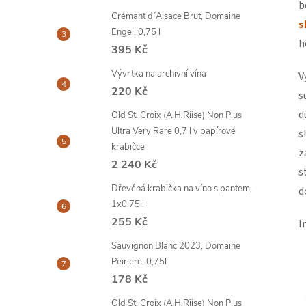
b
Crémant d´Alsace Brut, Domaine
s
Engel, 0,75 l
h
395 Kč
Vývrtka na archivní vína
V
220 Kč
s
d
Old St. Croix (A.H.Riise) Non Plus
Ultra Very Rare 0,7 l v papírové
s
krabičce
z
2 240 Kč
s
Dřevěná krabička na víno s pantem,
d
1x0,75 l
255 Kč
I
Sauvignon Blanc 2023, Domaine
Peiriere, 0,75l
178 Kč
Old St. Croix (A.H.Riise) Non Plus