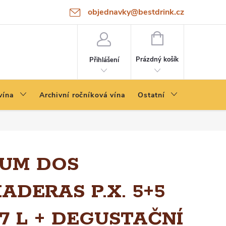
objednavky@bestdrink.cz
NÁKUPNÍ
KOŠÍK
Prázdný košík
Přihlášení
vína
Archivní ročníková vína
Ostatní
UM DOS
ADERAS P.X. 5+5
,7 L + DEGUSTAČNÍ