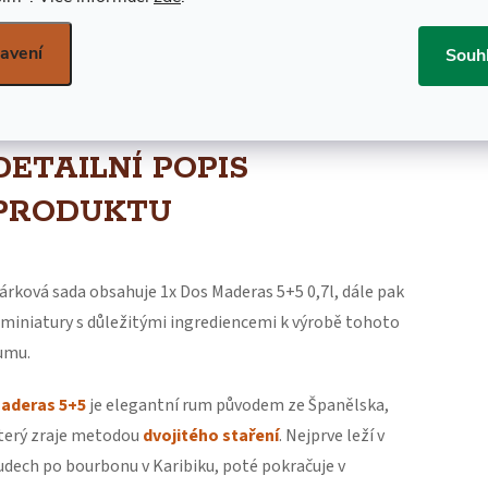
avení
Souh
POPIS PRODUKTU
ZNAČKA
DOS MADE
DETAILNÍ POPIS
PRODUKTU
árková sada obsahuje 1x Dos Maderas 5+5 0,7l, dále pak
 miniatury s důležitými ingrediencemi k výrobě tohoto
umu.
aderas 5+5
je elegantní rum původem ze Španělska,
terý zraje metodou
dvojitého staření
. Nejprve leží v
udech po bourbonu v Karibiku, poté pokračuje v