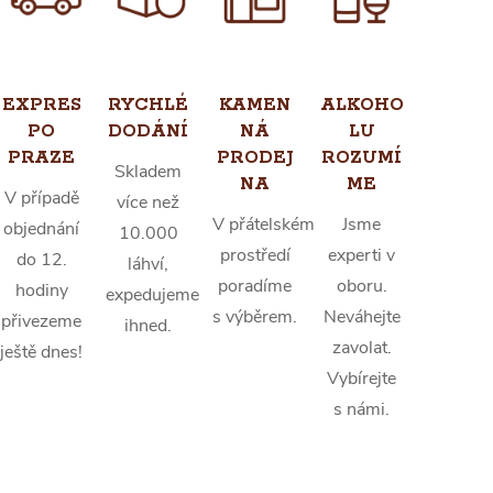
EXPRES
RYCHLÉ
KAMEN
ALKOHO
PO
DODÁNÍ
NÁ
LU
PRAZE
PRODEJ
ROZUMÍ
Skladem
NA
ME
V případě
více než
V přátelském
Jsme
objednání
10.000
prostředí
experti v
do 12.
láhví,
poradíme
oboru.
hodiny
expedujeme
s výběrem.
Neváhejte
přivezeme
ihned.
zavolat.
ještě dnes!
Vybírejte
s námi.