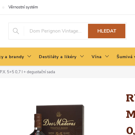
Věrnostní systém
HLEDAT
y a brandy
Destiláty a likéry
Vína
Šumivá 
X. 5+5 0,7 l + degustační sada
R
M
0