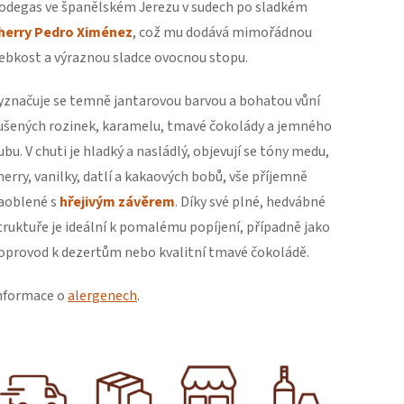
odegas ve španělském Jerezu v sudech po sladkém
herry Pedro Ximénez
, což mu dodává mimořádnou
ebkost a výraznou sladce ovocnou stopu.
yznačuje se temně jantarovou barvou a bohatou vůní
ušených rozinek, karamelu, tmavé čokolády a jemného
ubu. V chuti je hladký a nasládlý, objevují se tóny medu,
herry, vanilky, datlí a kakaových bobů, vše příjemně
aoblené s
hřejivým závěrem
. Díky své plné, hedvábné
truktuře je ideální k pomalému popíjení, případně jako
oprovod k dezertům nebo kvalitní tmavé čokoládě.
nformace o
alergenech
.