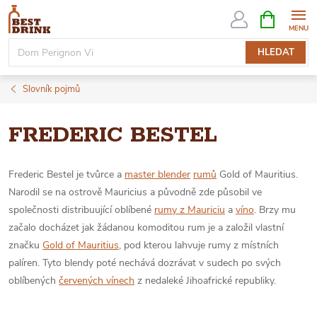
Přejít
NÁKUPNÍ
KOŠÍK
na
obsah
HLEDAT
Slovník pojmů
FREDERIC BESTEL
Frederic Bestel je tvůrce a
master blender
rumů
Gold of Mauritius.
Narodil se na ostrově
Mauricius
a původně zde působil ve
společnosti distribuující oblíbené
rumy z Mauriciu
a
víno
. Brzy mu
začalo docházet jak žádanou komoditou rum je a založil vlastní
značku
Gold of Mauritius
, pod kterou lahvuje rumy z místních
palíren. Tyto blendy poté nechává dozrávat v sudech po svých
oblíbených
červených vínech
z nedaleké Jihoafrické republiky.