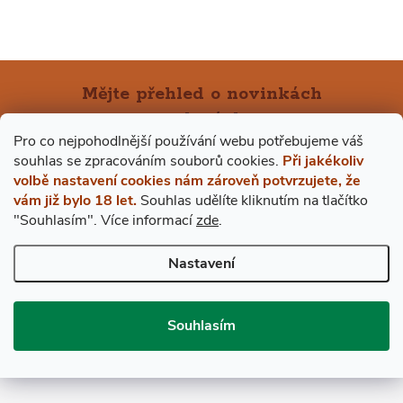
Mějte přehled o novinkách
a slevách
Z
Pro co nejpohodlnější používání webu potřebujeme váš
s
ouhlas
se zpracováním souborů cookies.
Při jakékoliv
Á
E-mail
ODEBÍRAT
volbě nastavení cookies nám zároveň potvrzujete, že
vám již bylo 18 let.
Souhlas udělíte kliknutím na tlačítko
P
"Souhlasím".
Více informací
zde
.
Vložením e-mailu souhlasíte s
podmínkami ochrany osobních údajů
A
Nastavení
BESTDRINK
T
Souhlasím
VŠE O NÁKUPU
Í