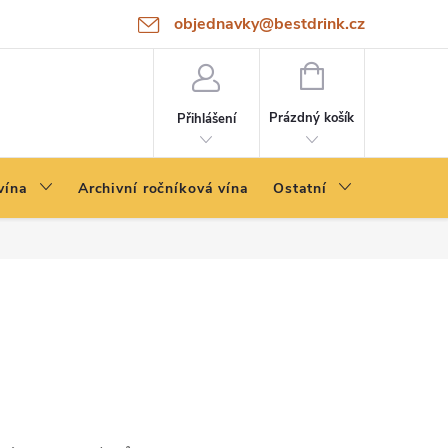
objednavky@bestdrink.cz
NÁKUPNÍ
KOŠÍK
Prázdný košík
Přihlášení
vína
Archivní ročníková vína
Ostatní