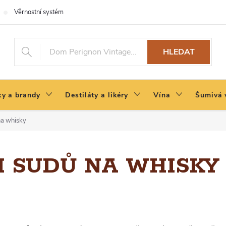
Věrnostní systém
HLEDAT
y a brandy
Destiláty a likéry
Vína
Šumivá 
na whisky
I SUDŮ NA WHISKY