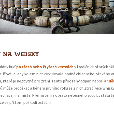
 NA WHISKY
ádány buď
po třech nebo čtyřech vrstvách
v tradičních starých sk
 Klíčové je, aby kolem nich cirkulovalo hodně chladného, vlhkého v
 které je nezbytné pro zrání. Tento přirozený odpar, neboli
andě
dů může protékat a během prvního roku se z nich ztratí více whisk
echávají na místě. Přemístění a oprava netěsného sudu by stála tém
 že se při tom poškodí ostatní.