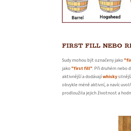
FIRST FILL NEBO R
Sudy mohou být označeny jako
"fir
jako
"first fill"
. Při druhém nebo d
aktivnější a dodávají
whisky
silnějš
obvykle méně aktivní, a navíc uvol
prodloužila jejich životnost a hodno