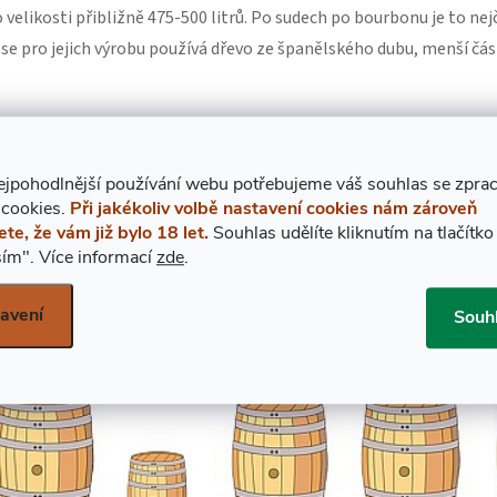
o velikosti přibližně 475-500 litrů. Po sudech po bourbonu je to ne
se pro jejich výrobu používá dřevo ze španělského dubu, menší čás
itrů se nejprve používá ke zrání
sherry
. K výrobě se používá španěl
užívaly, v poslední době jsou ale stále běžnější.
ejpohodlnější používání webu potřebujeme váš
s
ouhlas
se zpra
 cookies.
Při jakékoliv volbě nastavení cookies nám zároveň
ti 550-650 litrů, někdy i větší. Port Pipe je standardní sud, ve kter
ete, že vám již bylo 18 let.
Souhlas udělíte kliknutím na tlačítko
proporcemi jako sudy na sherry. Obvykle se používá pouze
k "doko
ím".
Více informací
zde
.
avení
Souh