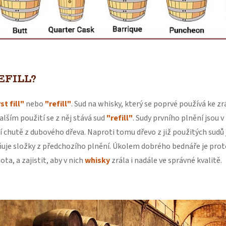
EFILL?
st fill"
nebo
"refill"
. Sud na whisky, který se poprvé používá ke z
alším použití se z něj stává sud
"refill"
. Sudy prvního plnění jsou 
í chutě z dubového dřeva. Naproti tomu dřevo z již použitých sudů j
ňuje složky z předchozího plnění. Úkolem dobrého bednáře je prot
ta, a zajistit, aby v nich
whisky
zrála i nadále ve správné kvalitě.