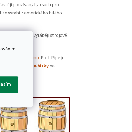
jčastěji používaný typ sudu pro
t se vyrábí z amerického bílého
ský dub a sudy se vyrábějí strojově.
cováním
ém zraje
portské víno
. Port Pipe je
nčení" skotské whisky
na
lasím