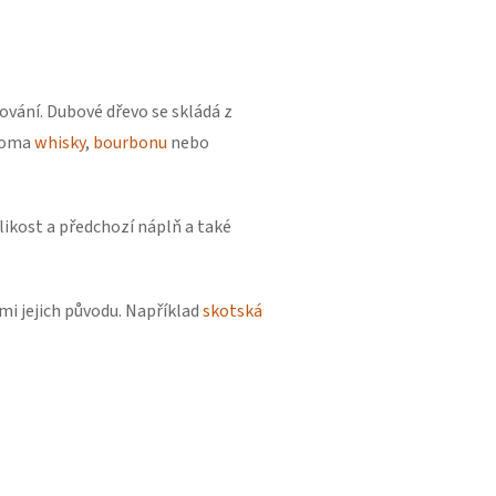
lování. Dubové dřevo se skládá z
aroma
whisky
,
bourbonu
nebo
elikost a předchozí náplň a také
emi jejich původu. Například
skotská