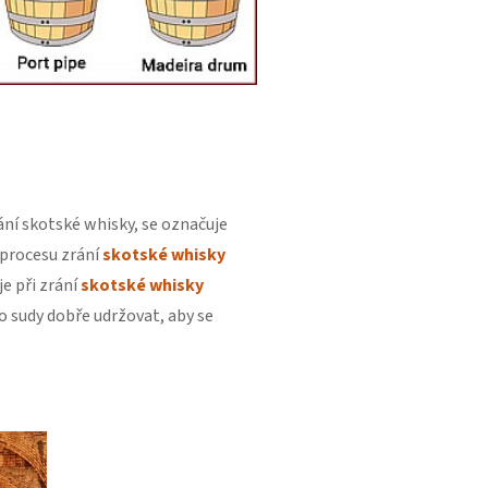
rání skotské whisky, se označuje
v procesu zrání
skotské whisky
e při zrání
skotské whisky
o sudy dobře udržovat, aby se