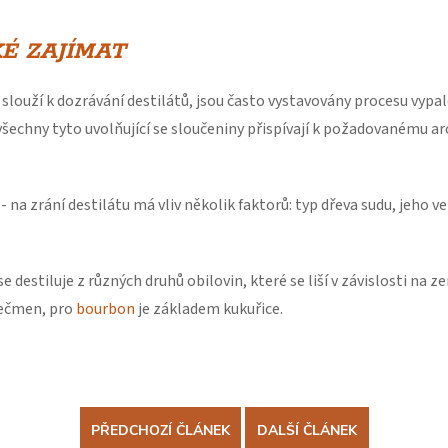
É ZAJÍMAT
é slouží k dozrávání destilátů, jsou často vystavovány procesu vypa
 všechny tyto uvolňující se sloučeniny přispívají k požadovanému 
- na zrání destilátu má vliv několik faktorů: typ dřeva sudu, jeho v
e destiluje z různých druhů obilovin, které se liší v závislosti na z
ječmen, pro
bourbon
je základem kukuřice.
PŘEDCHOZÍ ČLÁNEK
DALŠÍ ČLÁNEK