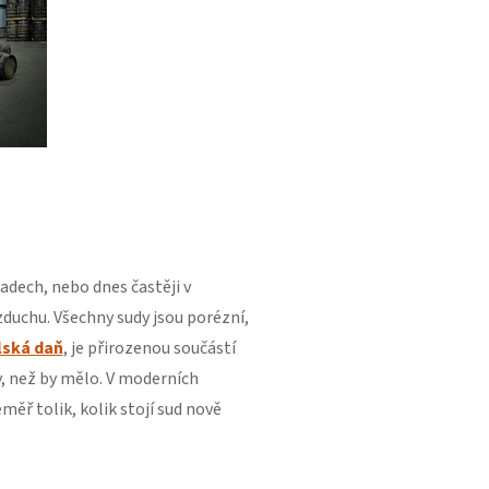
ladech, nebo dnes častěji v
zduchu. Všechny sudy jsou porézní,
lská daň
, je přirozenou součástí
y, než by mělo. V moderních
ěř tolik, kolik stojí sud nově