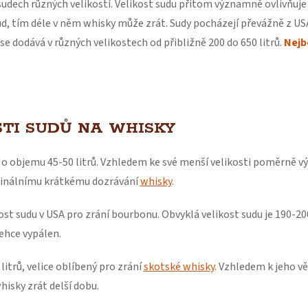
sudech různých velikostí. Velikost sudu přitom významně ovlivňuje 
ud, tím déle v něm whisky může zrát. Sudy pocházejí převážně z USA
se dodává v různých velikostech od přibližně 200 do 650 litrů.
Nejb
STI SUDŮ NA WHISKY
 o objemu 45-50 litrů. Vzhledem ke své menší velikosti poměrně výr
 finálnímu krátkému dozrávání
whisky
.
ost sudu v USA pro zrání bourbonu. Obvyklá velikost sudu je 190-20
lehce vypálen.
itrů, velice oblíbený pro zrání
skotské whisky
. Vzhledem k jeho vě
isky zrát delší dobu.