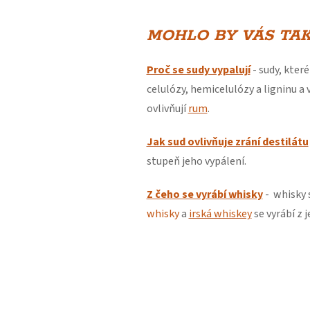
MOHLO BY VÁS TAK
Proč se sudy vypalují
- sudy, kter
celulózy, hemicelulózy a ligninu a
ovlivňují
rum
.
Jak sud ovlivňuje zrání destilátu
stupeň jeho vypálení.
Z čeho se vyrábí whisky
- whisky s
whisky
a
irská whiskey
se vyrábí z 