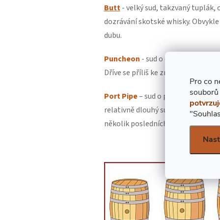
Butt
- velký sud, takzvaný tuplák, 
dozrávání skotské whisky. Obvykle 
dubu.
Puncheon
- sud o objemu 450-500 l
Dříve se příliš ke zrání whisky nepo
Pro co n
souborů
Port Pipe
– sud o přibližné velikos
potvrzuj
relativně dlouhý sud s podobnými 
"Souhlas
několik posledních let zrání.
Nast