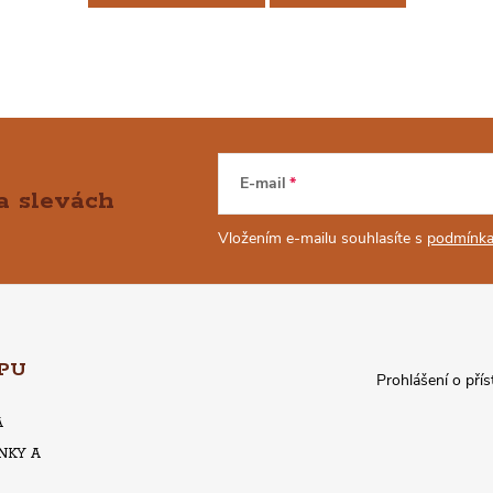
E-mail
a slevách
Vložením e-mailu souhlasíte s
podmínka
PU
Prohlášení o přís
A
NKY A