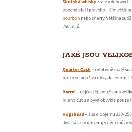
Skotská whisky
zraje v dubových 
obecně platí pravidlo – čím větší s
bourbon
nebo sherry. Většina sudů 
250 litrů.
JAKÉ JSOU VELIKO
Quarter Cask
– relativně malý sud
proto se používá obvykle jenom k
Barrel
– nejčastěji používaná velik
bílého dubu a bývá obvykle pouze 
Hogshead
– sud o objemu 230-250 l
destilátu se dřevem, v něm může wh