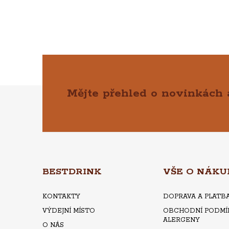
Mějte přehled o novinkách
Z
Á
P
A
BESTDRINK
VŠE O NÁKU
T
KONTAKTY
DOPRAVA A PLATB
VÝDEJNÍ MÍSTO
OBCHODNÍ PODMÍ
Í
ALERGENY
O NÁS