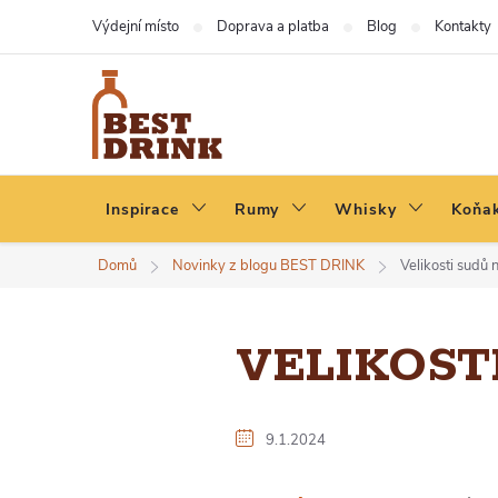
Přejít
Výdejní místo
Doprava a platba
Blog
Kontakty
na
obsah
Inspirace
Rumy
Whisky
Koňak
Domů
Novinky z blogu BEST DRINK
Velikosti sudů 
VELIKOST
9.1.2024