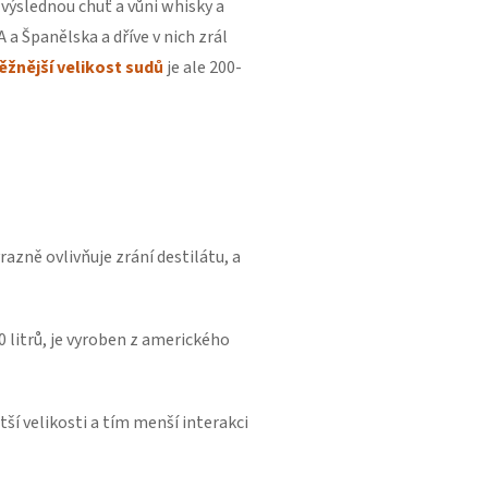
výslednou chuť a vůni whisky a
 a Španělska a dříve v nich zrál
ěžnější velikost sudů
je ale 200-
azně ovlivňuje zrání destilátu, a
0 litrů, je vyroben z amerického
tší velikosti a tím menší interakci