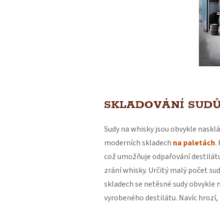
SKLADOVÁNÍ SUDŮ
Sudy na whisky jsou obvykle naskl
moderních skladech
na paletách
.
což umožňuje odpařování destilátu,
zrání whisky. Určitý malý počet su
skladech se netěsné sudy obvykle n
vyrobeného destilátu. Navíc hrozí,