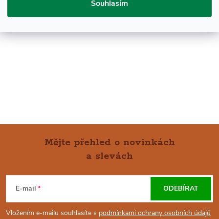
Souhlasím
Mějte přehled o novinkách
a slevách
Z
Á
E-mail
ODEBÍRAT
P
Vložením e-mailu souhlasíte s
podmínkami ochrany osobních údajů