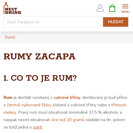
Přejít
NÁKUPNÍ
KOŠÍK
na
obsah
HLEDAT
Domů
RUMY ZACAPA
1. CO TO JE RUM?
Rum
je destilát vyrobený z
cukrové třtiny
, destilovaný je buď přímo
z
čerstvě vylisované šťávy
získané z cukrové třtiny nebo z
třtinové
melasy
. Pravý rum musí obsahovat minimálně 37,5 % alkoholu a
naopak nesmí obsahovat
více než 20 gramů
sladidel na litr, potom
se totiž jedná o
spirit
.