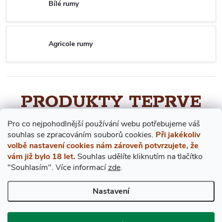
Bílé rumy
Agricole rumy
PRODUKTY TEPRVE
PŘIPRAVUJEME.
Pro co nejpohodlnější používání webu potřebujeme váš
s
ouhlas
se zpracováním souborů cookies.
Při jakékoliv
volbě nastavení cookies nám zároveň potvrzujete, že
vám již bylo 18 let.
Souhlas udělíte kliknutím na tlačítko
Můžete se ale podívat na ostatní kategorie.
"Souhlasím".
Více informací
zde
.
Nastavení
ZPĚT DO OBCHODU